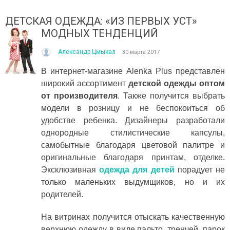
ДЕТСКАЯ ОДЕЖДА: «ИЗ ПЕРВЫХ УСТ»
МОДНЫХ ТЕНДЕНЦИЙ
Александр Цмыкал
30 марта 2017
В интернет-магазине Alenka Plus представлен
широкий ассортимент
детской одежды оптом
от производителя
. Также получится выбрать
ІТО, ЯКЕ ПОСТІЙНО ДИВУЄ: ЯК ОДЯГАТИСЯ,
КУПАЛЬНИК ІЗ НАКИДКОЮ 
модели в розницу и не беспокоиться об
ОЛИ ЗРАНКУ СПЕКА, А ВВЕЧЕРІ ВЖЕ ХОЧЕТЬСЯ
СПІДНИЦЕЮ: ЩО ОБРАТИ ЦЬ
УРТКУ?
удобстве ребенка. Дизайнеры разработали
Літо — це час, коли хочетьс
ього літа погода ніби вирішила перевірити всіх на
впевнено та комфортно. Са
однородные стилистические капсулы,
отовність до сюрпризів. Зранку світить сонце і
жінок звертають увагу не лиш
самобытные благодаря цветовой палитре и
30°C, після обіду приходить сильний...
оригинальные благодаря принтам, отделке.
Читати далі →
итати далі →
Эксклюзивная
одежда для детей
порадует не
только маленьких выдумщиков, но и их
родителей.
На витринах получится отыскать качественную
верхнюю одежду в виде пальто, тренчей, парок