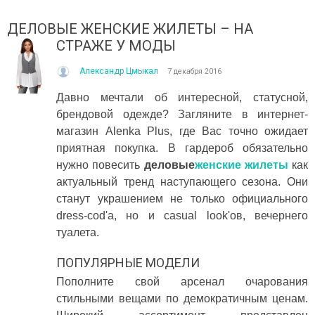
ДЕЛОВЫЕ ЖЕНСКИЕ ЖИЛЕТЫ – НА
СТРАЖЕ У МОДЫ
Александр Цмыкал
7 декабря 2016
Давно мечтали об интересной, статусной,
брендовой одежде? Загляните в интернет-
магазин Alenka Plus, где Вас точно ожидает
ІТО, ЯКЕ ПОСТІЙНО ДИВУЄ: ЯК ОДЯГАТИСЯ,
КУПАЛЬНИК ІЗ НАКИДКОЮ 
приятная покупка. В гардероб обязательно
ОЛИ ЗРАНКУ СПЕКА, А ВВЕЧЕРІ ВЖЕ ХОЧЕТЬСЯ
СПІДНИЦЕЮ: ЩО ОБРАТИ ЦЬ
УРТКУ?
нужно повесить
деловые
женские жилеты
как
Літо — це час, коли хочетьс
ього літа погода ніби вирішила перевірити всіх на
впевнено та комфортно. Са
актуальный тренд наступающего сезона. Они
отовність до сюрпризів. Зранку світить сонце і
жінок звертають увагу не лиш
станут украшением не только официального
30°C, після обіду приходить сильний...
dress-cod'a, но и casual look'ов, вечернего
Читати далі →
итати далі →
туалета.
ПОПУЛЯРНЫЕ МОДЕЛИ
Пополните свой арсенал очарования
стильными вещами по демократичным ценам.