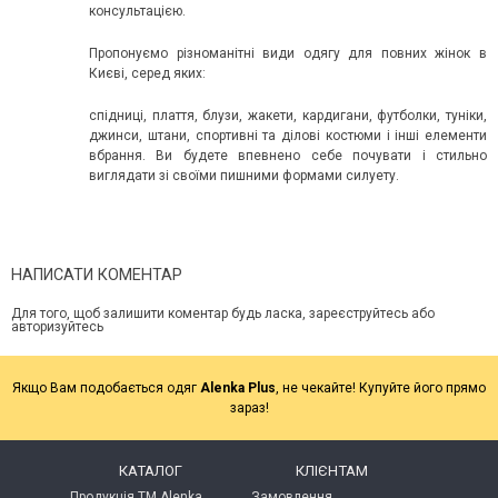
консультацією.
Пропонуємо різноманітні види одягу для повних жінок в
Києві, серед яких:
спідниці, плаття, блузи, жакети, кардигани, футболки, туніки,
джинси, штани, спортивні та ділові костюми і інші елементи
вбрання. Ви будете впевнено себе почувати і стильно
виглядати зі своїми пишними формами силуету.
НАПИСАТИ КОМЕНТАР
Для того, щоб залишити коментар будь ласка, зареєструйтесь або
авторизуйтесь
Якщо Вам подобається одяг
Alenka Plus
, не чекайте! Купуйте його прямо
зараз!
КАТАЛОГ
КЛІЄНТАМ
Продукція ТМ Alenka
Замовлення