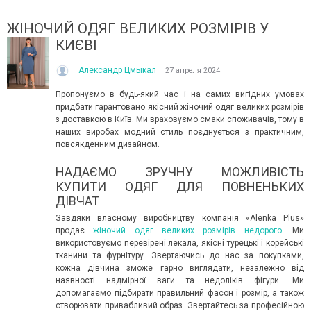
ЖІНОЧИЙ ОДЯГ ВЕЛИКИХ РОЗМІРІВ У
КИЄВІ
Александр Цмыкал
27 апреля 2024
Пропонуємо в будь-який час і на самих вигідних умовах
придбати гарантовано якісний жіночий одяг великих розмірів
з доставкою в Київ. Ми враховуємо смаки споживачів, тому в
наших виробах модний стиль поєднується з практичним,
ІТО, ЯКЕ ПОСТІЙНО ДИВУЄ: ЯК ОДЯГАТИСЯ,
КУПАЛЬНИК ІЗ НАКИДКОЮ 
повсякденним дизайном.
ОЛИ ЗРАНКУ СПЕКА, А ВВЕЧЕРІ ВЖЕ ХОЧЕТЬСЯ
СПІДНИЦЕЮ: ЩО ОБРАТИ ЦЬ
УРТКУ?
Літо — це час, коли хочетьс
НАДАЄМО ЗРУЧНУ МОЖЛИВІСТЬ
ього літа погода ніби вирішила перевірити всіх на
впевнено та комфортно. Са
КУПИТИ ОДЯГ ДЛЯ ПОВНЕНЬКИХ
отовність до сюрпризів. Зранку світить сонце і
жінок звертають увагу не лиш
ДІВЧАТ
30°C, після обіду приходить сильний...
Читати далі →
Завдяки власному виробництву компанія «Alenka Plus»
итати далі →
продає
жіночий одяг великих розмірів недорого
. Ми
використовуємо перевірені лекала, якісні турецькі і корейські
тканини та фурнітуру. Звертаючись до нас за покупками,
кожна дівчина зможе гарно виглядати, незалежно від
наявності надмірної ваги та недоліків фігури. Ми
допомагаємо підбирати правильний фасон і розмір, а також
створювати привабливий образ. Звертайтесь за професійною