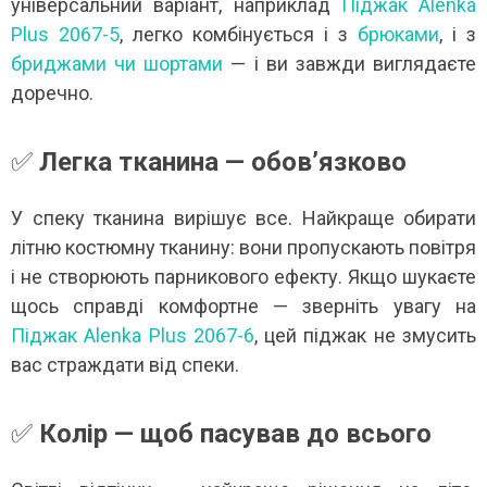
універсальний варіант, наприклад
Піджак Alenka
Plus 2067-5
, легко комбінується і з
брюками
, і з
бриджами чи шортами
— і ви завжди виглядаєте
доречно.
✅
Легка тканина — обов’язково
У спеку тканина вирішує все. Найкраще обирати
літню костюмну тканину: вони пропускають повітря
і не створюють парникового ефекту. Якщо шукаєте
щось справді комфортне — зверніть увагу на
Піджак Alenka Plus 2067-6
, цей піджак не змусить
вас страждати від спеки.
✅
Колір — щоб пасував до всього