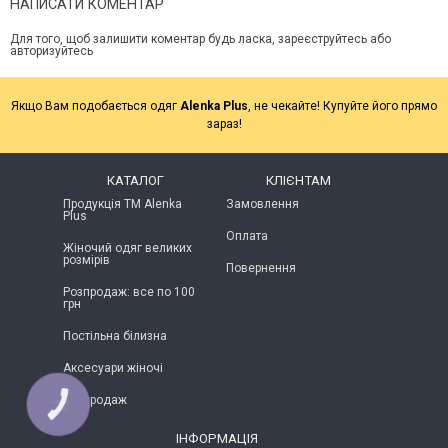
НАПИСАТИ КОМЕНТАР
Для того, щоб залишити коментар будь ласка, зареєструйтесь або
авторизуйтесь
Якщо Вам подобається одяг
Alenka Plus
, не чекайте! Купуйте його прямо
зараз!
КАТАЛОГ
КЛІЄНТАМ
Продукція ТМ Alenka
Замовлення
Plus
Оплата
Жіночий одяг великих
розмірів
Повернення
Розпродаж: все по 100
грн
Постільна білизна
Аксесуари жіночі
Розпродаж
КНОПКА
ЗВ'ЯЗКУ
ІНФОРМАЦІЯ