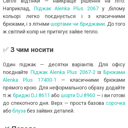
Світлі відтінки — найкраще рішення на літо.
Наприклад,
Піджак Alenka Plus 2067
у ,білому
кольорі легко поєднується і з класичними
брюками, і з літніми
шортами чи бриджами
. До того
ж світлий колір не притягує зайве тепло.
✅
З чим носити
Один піджак — десятки варіантів. Для офісу
поєднайте
Піджак Alenka Plus 2067-2
із
Брюками
Alenka Plus 17400-1
— класичними брюками
прямого крою. Для неформального образу додайте
ті ж
бриджі DJ 8611
або
шорти DJ 8960
— і ви готові
до спекотного дня. Верх — проста базова
сорочка
або
блуза
без зайвих деталей.