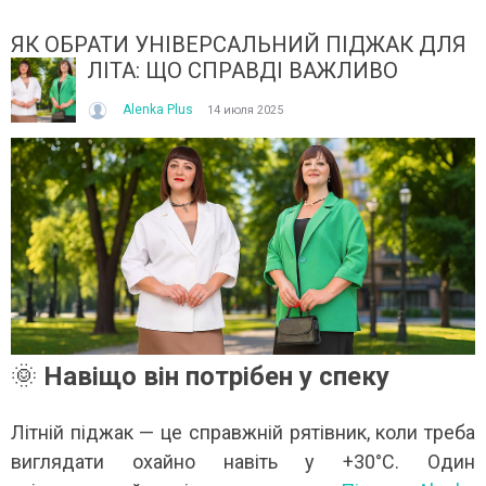
ЯК ОБРАТИ УНІВЕРСАЛЬНИЙ ПІДЖАК ДЛЯ
ЛІТА: ЩО СПРАВДІ ВАЖЛИВО
Alenka Plus
14 июля 2025
ІТО, ЯКЕ ПОСТІЙНО ДИВУЄ: ЯК ОДЯГАТИСЯ,
КУПАЛЬНИК ІЗ НАКИДКОЮ 
ОЛИ ЗРАНКУ СПЕКА, А ВВЕЧЕРІ ВЖЕ ХОЧЕТЬСЯ
СПІДНИЦЕЮ: ЩО ОБРАТИ ЦЬ
УРТКУ?
Літо — це час, коли хочетьс
ього літа погода ніби вирішила перевірити всіх на
впевнено та комфортно. Са
отовність до сюрпризів. Зранку світить сонце і
жінок звертають увагу не лиш
30°C, після обіду приходить сильний...
Читати далі →
итати далі →
🌞
Навіщо він потрібен у спеку
Літній піджак — це справжній рятівник, коли треба
виглядати охайно навіть у +30°C. Один