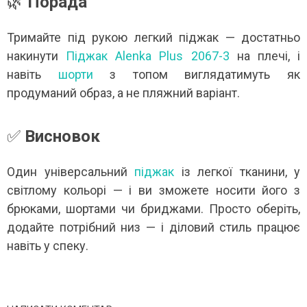
🌿
Порада
Тримайте під рукою легкий піджак — достатньо
накинути
Піджак Alenka Plus 2067-3
на плечі, і
навіть
шорти
з топом виглядатимуть як
продуманий образ, а не пляжний варіант.
✅
Висновок
Один універсальний
піджак
із легкої тканини, у
світлому кольорі — і ви зможете носити його з
брюками, шортами чи бриджами. Просто оберіть,
додайте потрібний низ — і діловий стиль працює
навіть у спеку.