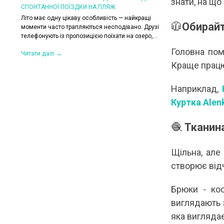
знати, на що
СПОНТАННОЇ ПОЇЗДКИ НА ПЛЯЖ
КОЛИ ЗРАНКУ СПЕКА,
ХОЧЕТЬСЯ КУРТКУ?
Літо має одну цікаву особливість — найкращі
🧥
Обирайт
их. Вони
моменти часто трапляються несподівано. Друзі
Цього літа погода ніб
,
телефонують із пропозицією поїхати на озеро,...
на готовність до сюрп
сонце і +30°C, після 
Головна пом
Читати далі →
Читати далі →
Краще працю
Наприклад,
Куртка Alen
🧶
Тканин
Щільна, але
створює від
Брюки - ко
виглядають 
яка виглядає