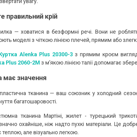
 звертати увагу.
 А ВВЕЧЕРІ ВЖЕ
СПІДНИЦЕЮ: ЩО ОБРАТИ ЦЬОГО ЛІТА?
ДЛ
Літо — це час, коли хочеться почуватися легко,
У 
е правильний крій
и вирішила перевірити всіх
впевнено та комфортно. Саме тому все більше
ли
ризів. Зранку світить
жінок звертають увагу не лише на купальники ,
ле
обіду приходить сильний...
а...
ль
илка — ховатися в безформні речі. Вони не роблять
Читати далі →
Чи
ють моделі з чіткою лінією плечей, прямим або злег
Куртка Alenka Plus 20300-3
з прямим кроєм вигляда
ka Plus 2060-2M
з м’якою лінією талії допомагає збер
а має значення
 пластична тканина — ваш союзник у холодний сезон
чуття багатошаровості.
стюмна тканина Мартіні, жилет - турецький трик
значно охайніше, ніж надто пухкі матеріали. Це доб
 теплою, але візуально легкою.