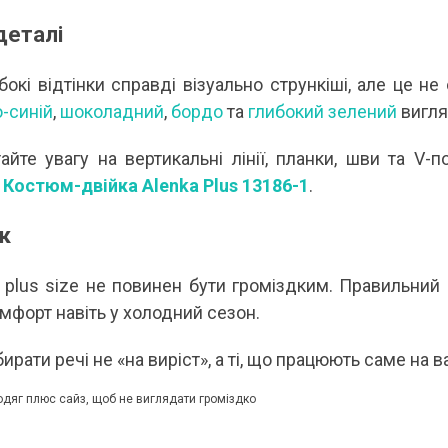
 деталі
ибокі відтінки справді візуально стрункіші, але це 
-синій
,
шоколадний
,
бордо
та
глибокий зелений
вигля
айте увагу на вертикальні лінії, планки, шви та V-
у
Костюм-двійка Alenka Plus 13186-1
.
к
 plus size не повинен бути громіздким. Правильний 
мфорт навіть у холодний сезон.
ирати речі не «на виріст», а ті, що працюють саме на в
одяг плюс сайз, щоб не виглядати громіздко