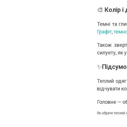
🎨
Колір і
Темні та гл
Графіт
,
темно
Також зверт
силуету, як 
✨
Підсумо
Теплий одяг
відчувати ко
Головне — об
Як обрати теплий 