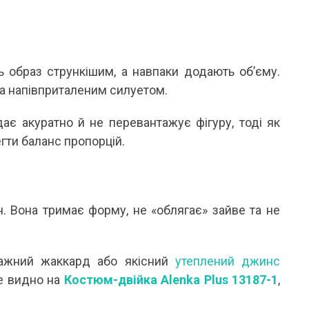
Я ЛІТНЬОЇ ПОРИ
ВІДКРИТІ
літню пору особливо цінуються речі, які не
Кожного літа вибір між купаль
ше гарно виглядають, а й дають відчуття
до одного питання: закритий чи
гкості протягом усього дня. Саме тому
зараз тренд не про “або-або”. У мо
онові...
 образ стрункішим, а навпаки додають об’єму.
Читати далі →
тати далі →
ка напівприталеним силуетом.
є акуратно й не перевантажує фігуру, тоді як
егти баланс пропорцій.
. Вона тримає форму, не «облягає» зайве та не
отажний жаккард або якісний
утеплений джинс
ре видно на
Костюм-двійка Alenka Plus 13187-1
,