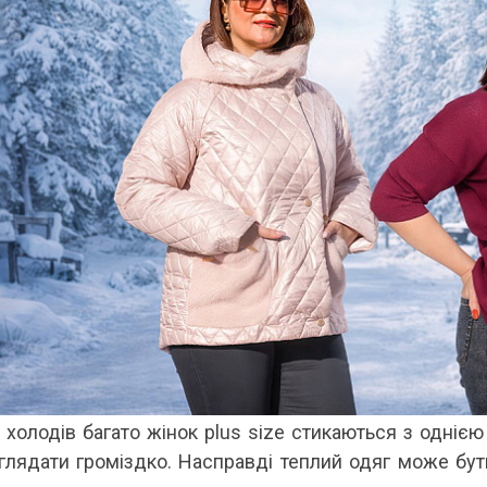
 холодів багато жінок plus size стикаються з однією
глядати громіздко. Насправді теплий одяг може бут
 ДИВУЄ: ЯК ОДЯГАТИСЯ,
КУПАЛЬНИК ІЗ НАКИДКОЮ ЧИ КУПАЛЬНИК ЗІ
ЛЬ