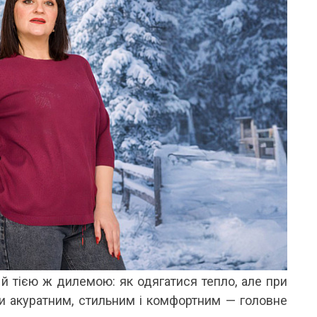
 й тією ж дилемою: як одягатися тепло, але при
и акуратним, стильним і комфортним — головне
ОНОВІ ШОРТИ ТА БРЮКИ: ІДЕАЛЬНИЙ ВИБІР
ЯКІ КУПАЛЬНИКИ ЗАРАЗ У ТРЕН