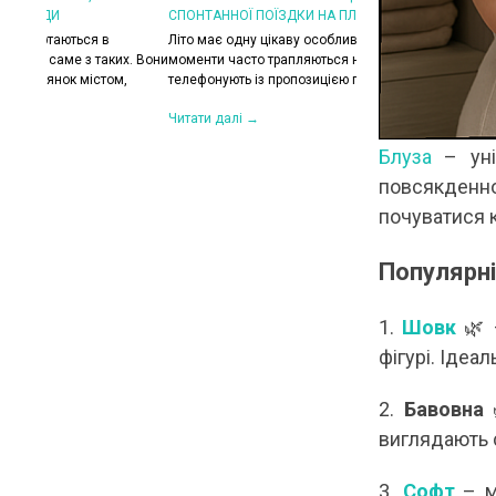
СПОНТАННОЇ ПОЇЗДКИ НА ПЛЯЖ
КОЛИ ЗРАНКУ СПЕКА,
ХОЧЕТЬСЯ КУРТКУ?
Літо має одну цікаву особливість — найкращі
их. Вони
моменти часто трапляються несподівано. Друзі
Цього літа погода ніб
,
телефонують із пропозицією поїхати на озеро,...
на готовність до сюрп
сонце і +30°C, після 
Читати далі →
Читати далі →
Блуза
– уні
повсякденно
почуватися 
Популярні
1.
Шовк
🌿 
фігурі. Ідеа
2.
Бавовна

виглядають с
3.
Софт
– м'