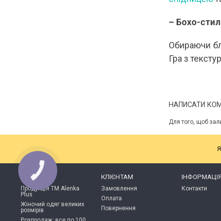
– Бохо-стил
Обираючи блу
Гра з тексту
НАПИСАТИ КО
Для того, щоб зал
Я
КАТАЛОГ
КЛІЄНТАМ
ІНФОРМАЦІ
Продукція ТМ Alenka
Замовлення
Контакти
Plus
Оплата
Жіночий одяг великих
Повернення
розмірів
Розпродаж: все по 100