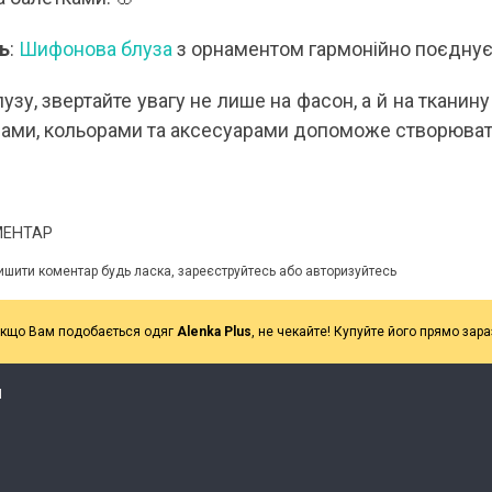
ь
:
Шифонова блуза
з орнаментом гармонійно поєднує
зу, звертайте увагу не лише на фасон, а й на тканину 
рами, кольорами та аксесуарами допоможе створювати 
МЕНТАР
ишити коментар будь ласка, зареєструйтесь або авторизуйтесь
кщо Вам подобається одяг
Alenka Plus
, не чекайте! Купуйте його прямо зара
Я