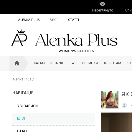
Переглянуто
Спи
ALENKA PLUS
БЛОГ
СТАТТІ
КАТАЛОГ ТОВАРІВ
НОВИНКИ
КЛІЄНТАМ
ЯК
Alenka Plus
/
НАВІГАЦІЯ
ЯК 
УСІ ЗАПИСИ
БЛОГ
СТАТТІ