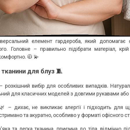
 А ВВЕЧЕРІ ВЖЕ
СПІДНИЦЕЮ: ЩО ОБРАТИ ЦЬОГО ЛІТА?
ДЛ
Літо — це час, коли хочеться почуватися легко,
У 
и вирішила перевірити всіх
впевнено та комфортно. Саме тому все більше
ли
ризів. Зранку світить
жінок звертають увагу не лише на купальники ,
ле
обіду приходить сильний...
а...
ль
Читати далі →
Чи
версальний елемент гардероба, який допомагає ст
го. Головне – правильно підібрати матеріал, крій 
комфортно. 🧥 💫
 тканини для блуз 🧵
– розкішний вибір для особливих випадків. Натурал
льний для класичних моделей з довгими рукавами або 
 – дихає, не викликає алергії і підходить для щ
тримано та акуратно, особливо у форматі офісного ст
яка та легка тканина, приємна до тіла, відмінно п