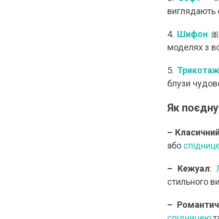
виглядають 
4.
Шифон
🎀
моделях з в
5.
Трикота
блузи чудово
Як поєдну
– Класичний
або
спідниц
– Кежуал
:
стильного в
– Романтич
спідницею
т