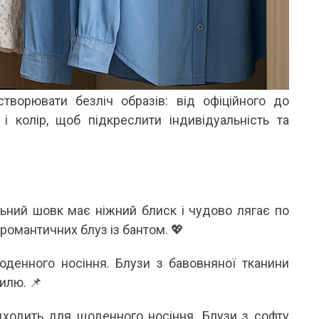
Я ЛІТНЬОЇ ПОРИ
ВІДКРИТІ
літню пору особливо цінуються речі, які не
Кожного літа вибір між купаль
ше гарно виглядають, а й дають відчуття
до одного питання: закритий чи
гкості протягом усього дня. Саме тому
зараз тренд не про “або-або”. У мо
онові...
Читати далі →
тати далі →
ворювати безліч образів: від офіційного до
і колір, щоб підкреслити індивідуальність та
ьний шовк має ніжний блиск і чудово лягає по
романтичних блуз із бантом. 💖
оденного носіння. Блузи з бавовняної тканини
илю. 📌
ідходить для щоденного носіння. Блузи з софту