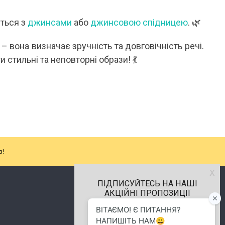
ться з
джинсами
або
джинсовою спідницею
. 🌿
– вона визначає зручність та довговічність речі.
стильні та неповторні образи! 💃
з!
х
ПІДПИСУЙТЕСЬ НА НАШІ
АКЦІЙНІ ПРОПОЗИЦІЇ
м.Хмельницький
(096) 484-01-01
info.alenkaplus@gmail.com