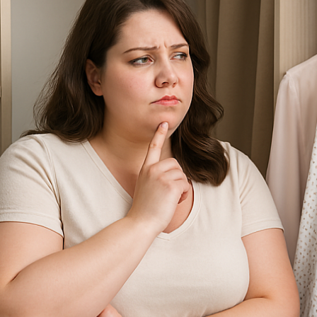
 ДИВУЄ: ЯК ОДЯГАТИСЯ,
КУПАЛЬНИК ІЗ НАКИДКОЮ ЧИ КУПАЛЬНИК ЗІ
ЛЬ