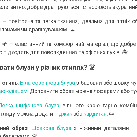
елегантно, добре драпіруються і створюють акуратний
 – повітряна та легка тканина, ідеальна для літніх 
оланами чи драпіруванням. ☁
ж
🌱 – еластичний та комфортний матеріал, що добре 
 підходять для повсякденних та офісних луків. 🏝
вати блузи у різних стилях? 👗
 стиль
:
Біла сорочкова блуза
з бавовни або шовку чу
ею-олівцем
. Доповнити образ можна лоферами або ту
Легка шифонова блуза
вільного крою гарно комбі
игляду можна додати
піджак
або
кардиган
. 👟
ний образ
:
Шовкова блуза
з ніжними деталями –
а балетками. 🌸