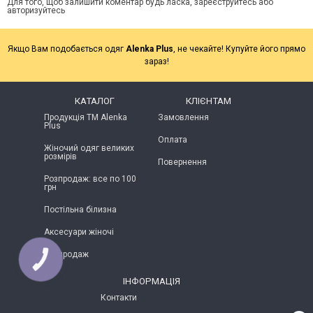
Для того, щоб залишити коментар будь ласка, зареєструйтесь або
авторизуйтесь
Якщо Вам подобається одяг
Alenka Plus
, не чекайте! Купуйте його прямо
зараз!
КАТАЛОГ
КЛІЄНТАМ
Продукція ТМ Alenka
Замовлення
Plus
Оплата
Жіночий одяг великих
розмірів
Повернення
Розпродаж: все по 100
грн
Постільна білизна
Аксесуари жіночі
Розпродаж
КНОПКА
ЗВ'ЯЗКУ
ІНФОРМАЦІЯ
Контакти