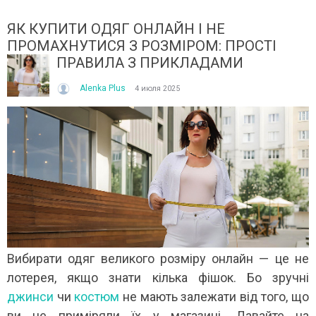
ЯК КУПИТИ ОДЯГ ОНЛАЙН І НЕ
ПРОМАХНУТИСЯ З РОЗМІРОМ: ПРОСТІ
ПРАВИЛА З ПРИКЛАДАМИ
Alenka Plus
4 июля 2025
ІТО, ЯКЕ ПОСТІЙНО ДИВУЄ: ЯК ОДЯГАТИСЯ,
КУПАЛЬНИК ІЗ НАКИДКОЮ 
ОЛИ ЗРАНКУ СПЕКА, А ВВЕЧЕРІ ВЖЕ ХОЧЕТЬСЯ
СПІДНИЦЕЮ: ЩО ОБРАТИ ЦЬ
УРТКУ?
Літо — це час, коли хочетьс
ього літа погода ніби вирішила перевірити всіх на
впевнено та комфортно. Са
отовність до сюрпризів. Зранку світить сонце і
жінок звертають увагу не лиш
30°C, після обіду приходить сильний...
Читати далі →
итати далі →
Вибирати одяг великого розміру онлайн — це не
лотерея, якщо знати кілька фішок. Бо зручні
джинси
чи
костюм
не мають залежати від того, що
ви не приміряли їх у магазині. Давайте на