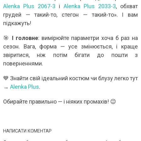
Alenka Plus 2067-3
і
Alenka Plus 2033-3
, обхват
грудей — такий-то, стегон — такий-то». І вам
підкажуть!
🎯
І головне
: вимірюйте параметри хоча б раз на
сезон. Вага, форма — усе змінюється, і краще
звіритися, ніж потім бігати до пошти з
поверненнями.
💙 Знайти свій ідеальний костюм чи блузу легко тут
→
Alenka Plus
.
Обирайте правильно — і ніяких промахів! 😉
НАПИСАТИ КОМЕНТАР