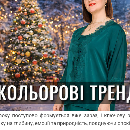
оку поступово формується вже зараз, і ключову р
ку на глибину, емоції та природність, поєднуючи спокі
 ДИВУЄ: ЯК ОДЯГАТИСЯ,
КУПАЛЬНИК ІЗ НАКИДКОЮ ЧИ КУПАЛЬНИК ЗІ
ЛЬ