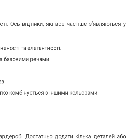
Я ЛІТНЬОЇ ПОРИ
ВІДКРИТІ
літню пору особливо цінуються речі, які не
Кожного літа вибір між купаль
ше гарно виглядають, а й дають відчуття
до одного питання: закритий чи
гкості протягом усього дня. Саме тому
зараз тренд не про “або-або”. У мо
і. Ось відтінки, які все частіше з’являються у
онові...
Читати далі →
тати далі →
еності та елегантності.
 з базовими речами.
аз.
легко комбінується з іншими кольорами.
.
ардероб. Достатньо додати кілька деталей або