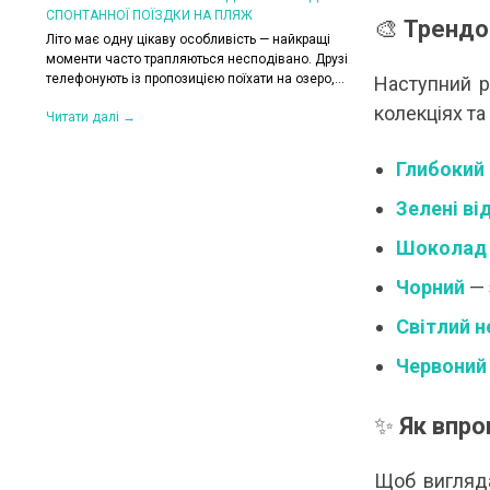
СПОНТАННОЇ ПОЇЗДКИ НА ПЛЯЖ
КОЛИ ЗРАНКУ СПЕКА,
🎨
Трендо
ХОЧЕТЬСЯ КУРТКУ?
Літо має одну цікаву особливість — найкращі
их. Вони
моменти часто трапляються несподівано. Друзі
Цього літа погода ніб
,
телефонують із пропозицією поїхати на озеро,...
на готовність до сюрп
Наступний р
сонце і +30°C, після 
колекціях та
Читати далі →
Читати далі →
Глибокий
Зелені ві
Шоколад
Чорний
— 
Світлий н
Червоний
✨
Як впро
Щоб вигляда