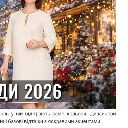
оль у ній відіграють саме кольори. Дизайнери
йні базові відтінки з яскравими акцентами.
ОНОВІ ШОРТИ ТА БРЮКИ: ІДЕАЛЬНИЙ ВИБІР
ЯКІ КУПАЛЬНИКИ ЗАРАЗ У ТРЕН