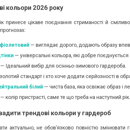
 А ВВЕЧЕРІ ВЖЕ
СПІДНИЦЕЮ: ЩО ОБРАТИ ЦЬОГО ЛІТА?
ДЛ
ві кольори 2026 року
Літо — це час, коли хочеться почуватися легко,
У 
и вирішила перевірити всіх
впевнено та комфортно. Саме тому все більше
ли
ризів. Зранку світить
жінок звертають увагу не лише на купальники ,
ле
ік принесе цікаве поєднання стриманості й сміливост
обіду приходить сильний...
а...
ль
 прогнозах:
Читати далі →
Чи
 фіолетовий
— виглядає дорого, додають образу впевн
дтінки
— універсальні кольора, які добре поєднується
— Ідеальний вибір для осінньо-зимового гардероба.
золотий стандарт і хто хоче додати серйозності в обр
ейтральний білий
— чиста база, яка освіжає образ і 
— колір пристрасті, саме те що треба на наступний рік
вадити трендові кольори у гардероб
ти актуально, не обов’язково повністю змінювати г