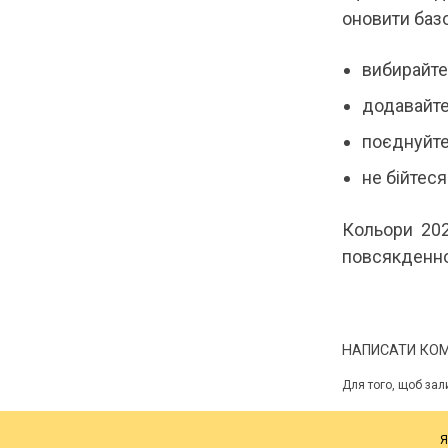
оновити базо
вибирайте 
додавайте
поєднуйте
не бійтеся
Кольори 20
повсякденно
НАПИСАТИ КО
Для того, щоб зал
Я