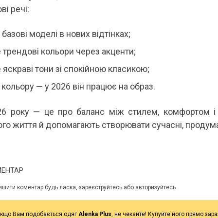
ві речі:
базові моделі в нових відтінках;
 трендові кольори через акценти;
 яскраві тони зі спокійною класикою;
 кольору — у 2026 він працює на образ.
26 року — це про баланс між стилем, комфортом і
го життя й допомагають створювати сучасні, продуман
МЕНТАР
ишити коментар будь ласка, зареєструйтесь або авторизуйтесь
кщо Вам подобається одяг
Alenka Plus
, не чекайте! Купуйте його прямо зара