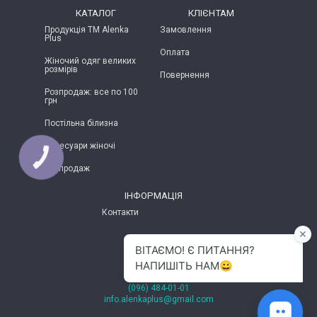
КАТАЛОГ
КЛІЄНТАМ
Продукція ТМ Alenka
Замовлення
Plus
Оплата
Жіночий одяг великих
розмірів
Повернення
Розпродаж: все по 100
грн
Постільна білизна
Аксесуари жіночі
КНОПКА
ЗВ'ЯЗКУ
Розпродаж
ІНФОРМАЦІЯ
Контакти
м.Хмельницький
(096) 484-01-01
info.alenkaplus@gmail.com