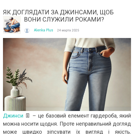
ЯК ДОГЛЯДАТИ ЗА ДЖИНСАМИ, ЩОБ
ВОНИ СЛУЖИЛИ РОКАМИ?
Alenka Plus
24 марта 2025
ІТО, ЯКЕ ПОСТІЙНО ДИВУЄ: ЯК ОДЯГАТИСЯ,
КУПАЛЬНИК ІЗ НАКИДКОЮ 
ОЛИ ЗРАНКУ СПЕКА, А ВВЕЧЕРІ ВЖЕ ХОЧЕТЬСЯ
СПІДНИЦЕЮ: ЩО ОБРАТИ ЦЬ
УРТКУ?
Літо — це час, коли хочетьс
ього літа погода ніби вирішила перевірити всіх на
впевнено та комфортно. Са
отовність до сюрпризів. Зранку світить сонце і
жінок звертають увагу не лиш
30°C, після обіду приходить сильний...
Читати далі →
итати далі →
Джинси
👖 – це базовий елемент гардероба, який
можна носити щодня. Проте неправильний догляд
може швидко зіпсувати їх вигляд і якість.