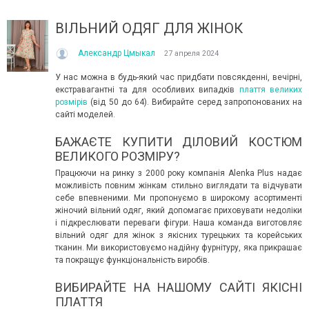
ВІЛЬНИЙ ОДЯГ ДЛЯ ЖІНОК
Александр Цмыкал
27 апреля 2024
У нас можна в будь-який час придбати повсякденні, вечірні,
екстравагантні та для особливих випадків
плаття великих
розмірів
(від 50 до 64). Вибирайте серед запропонованих на
сайті моделей.
ІТО, ЯКЕ ПОСТІЙНО ДИВУЄ: ЯК ОДЯГАТИСЯ,
КУПАЛЬНИК ІЗ НАКИДКОЮ 
БАЖАЄТЕ КУПИТИ ДІЛОВИЙ КОСТЮМ
ОЛИ ЗРАНКУ СПЕКА, А ВВЕЧЕРІ ВЖЕ ХОЧЕТЬСЯ
СПІДНИЦЕЮ: ЩО ОБРАТИ ЦЬ
ВЕЛИКОГО РОЗМІРУ?
УРТКУ?
Літо — це час, коли хочетьс
Працюючи на ринку з 2000 року компанія Alenka Plus надає
ього літа погода ніби вирішила перевірити всіх на
впевнено та комфортно. Са
можливість повним жінкам стильно виглядати та відчувати
отовність до сюрпризів. Зранку світить сонце і
жінок звертають увагу не лиш
себе впевненими. Ми пропонуємо в широкому асортименті
30°C, після обіду приходить сильний...
Читати далі →
жіночий вільний одяг, який допомагає приховувати недоліки
итати далі →
і підкреслювати переваги фігури. Наша команда виготовляє
вільний одяг для жінок з якісних турецьких та корейських
тканин. Ми використовуємо надійну фурнітуру, яка прикрашає
та покращує функціональність виробів.
ВИБИРАЙТЕ НА НАШОМУ САЙТІ ЯКІСНІ
ПЛАТТЯ