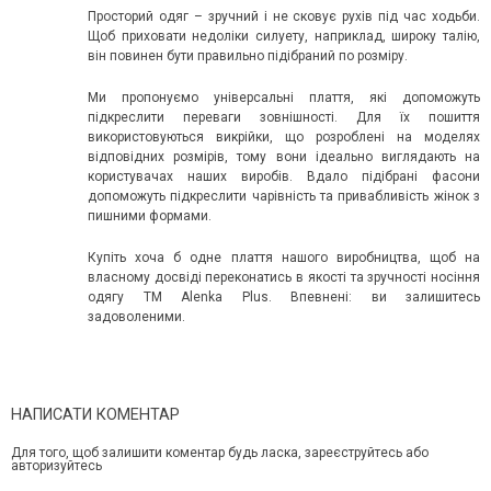
Просторий одяг – зручний і не сковує рухів під час ходьби.
Щоб приховати недоліки силуету, наприклад, широку талію,
він повинен бути правильно підібраний по розміру.
Ми пропонуємо універсальні плаття, які допоможуть
підкреслити переваги зовнішності. Для їх пошиття
використовуються викрійки, що розроблені на моделях
відповідних розмірів, тому вони ідеально виглядають на
користувачах наших виробів. Вдало підібрані фасони
допоможуть підкреслити чарівність та привабливість жінок з
пишними формами.
Купіть хоча б одне плаття нашого виробництва, щоб на
власному досвіді переконатись в якості та зручності носіння
одягу ТМ Alenka Plus. Впевнені: ви залишитесь
задоволеними.
НАПИСАТИ КОМЕНТАР
Для того, щоб залишити коментар будь ласка, зареєструйтесь або
авторизуйтесь