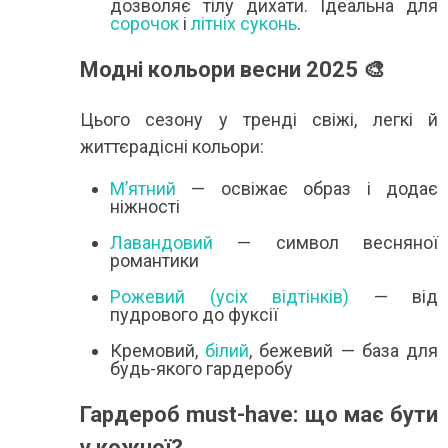
дозволяє тілу дихати. Ідеальна для
сорочок
і
літніх суконь
.
Модні кольори весни 2025 🎨
Цього сезону у тренді свіжі, легкі й
життєрадісні кольори:
М’ятний
— освіжає образ і додає
ніжності
Лавандовий
— символ весняної
романтики
Рожевий (усіх відтінків)
— від
пудрового до фуксії
Кремовий,
білий
, бежевий — база для
будь-якого гардеробу
Гардероб must-have: що має бути
у кожної?