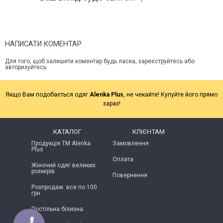
НАПИСАТИ КОМЕНТАР
Для того, щоб залишити коментар будь ласка, зареєструйтесь або
авторизуйтесь
Якщо Вам подобається одяг
Alenka Plus
, не чекайте! Купуйте його прямо
зараз!
КАТАЛОГ
КЛІЄНТАМ
Продукція ТМ Alenka
Замовлення
Plus
Оплата
Жіночий одяг великих
розмірів
Повернення
Розпродаж: все по 100
грн
Постільна білизна