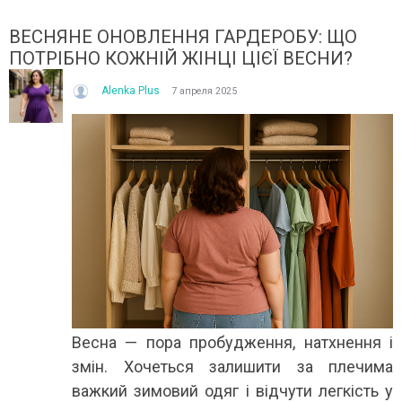
ВЕСНЯНЕ ОНОВЛЕННЯ ГАРДЕРОБУ: ЩО
ПОТРІБНО КОЖНІЙ ЖІНЦІ ЦІЄЇ ВЕСНИ?
Alenka Plus
7 апреля 2025
ІТО, ЯКЕ ПОСТІЙНО ДИВУЄ: ЯК ОДЯГАТИСЯ,
КУПАЛЬНИК ІЗ НАКИДКОЮ 
ОЛИ ЗРАНКУ СПЕКА, А ВВЕЧЕРІ ВЖЕ ХОЧЕТЬСЯ
СПІДНИЦЕЮ: ЩО ОБРАТИ ЦЬ
УРТКУ?
Літо — це час, коли хочетьс
ього літа погода ніби вирішила перевірити всіх на
впевнено та комфортно. Са
отовність до сюрпризів. Зранку світить сонце і
жінок звертають увагу не лиш
30°C, після обіду приходить сильний...
Читати далі →
итати далі →
Весна — пора пробудження, натхнення і
змін. Хочеться залишити за плечима
важкий зимовий одяг і відчути легкість у