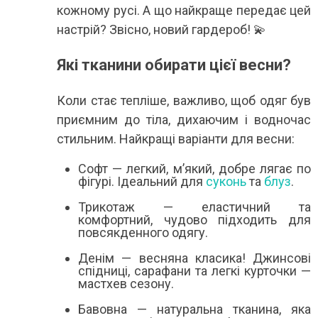
кожному русі. А що найкраще передає цей
настрій? Звісно, новий гардероб! 💫
Які тканини обирати цієї весни?
Коли стає тепліше, важливо, щоб одяг був
приємним до тіла, дихаючим і водночас
стильним. Найкращі варіанти для весни:
Софт — легкий, м’який, добре лягає по
фігурі. Ідеальний для
суконь
та
блуз
.
Трикотаж — еластичний та
комфортний, чудово підходить для
повсякденного одягу.
Денім — весняна класика! Джинсові
спідниці, сарафани та легкі курточки —
мастхев сезону.
Бавовна — натуральна тканина, яка