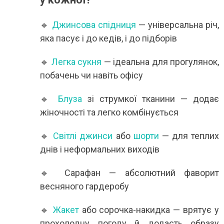
🔹
Джинсова спідниця
— універсальна річ,
яка пасує і до кедів, і до підборів
🔹
Легка сукня
— ідеальна для прогулянок,
побачень чи навіть офісу
🔹
Блуза
зі струмкої тканини — додає
жіночності та легко комбінується
🔹
Світлі джинси
або
шорти
— для теплих
днів і неформальних виходів
🔹 Сарафан — абсолютний фаворит
весняного гардеробу
🔹
Жакет
або сорочка-накидка — врятує у
прохолодну погоду й додасть образу