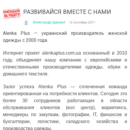
РАЗВИВАЙСЯ ВМЕСТЕ С НАМИ
Александр Цмыкал
12 сентября 2017
Alenka Plus — украинский производитель женской
одежды с 2000 года.
Интернет проект alenkaplus.com.ua основанный в 2010
ІТО, ЯКЕ ПОСТІЙНО ДИВУЄ: ЯК ОДЯГАТИСЯ,
КУПАЛЬНИК ІЗ НАКИДКОЮ 
году, объединяет нашу компанию с европейскими и
ОЛИ ЗРАНКУ СПЕКА, А ВВЕЧЕРІ ВЖЕ ХОЧЕТЬСЯ
СПІДНИЦЕЮ: ЩО ОБРАТИ ЦЬ
отечественными производителями одежды, обуви и
УРТКУ?
Літо — це час, коли хочетьс
ього літа погода ніби вирішила перевірити всіх на
впевнено та комфортно. Са
домашнего текстиля.
отовність до сюрпризів. Зранку світить сонце і
жінок звертають увагу не лиш
30°C, після обіду приходить сильний...
Залог успеха Alenka Plus — сплоченная команда
Читати далі →
ориентированная на потребности клиентов. Сегодня это
итати далі →
более 30 сотрудников работающих в области
обслуживания клиентов (кол центр), маркетинга,
менеджеры по закупкам, фотографии, IT, финансов и
бухгалтерии, логистики, складского хозяйства и
производства одежды.