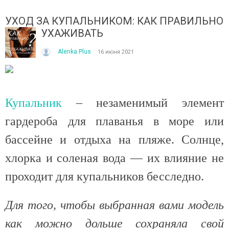
УХОД ЗА КУПАЛЬНИКОМ: КАК ПРАВИЛЬНО
УХАЖИВАТЬ
Alenka Plus
16 июня 2021
ІТО, ЯКЕ ПОСТІЙНО ДИВУЄ: ЯК ОДЯГАТИСЯ,
КУПАЛЬНИК ІЗ НАКИДКОЮ 
Купальник
– незаменимый элемент
ОЛИ ЗРАНКУ СПЕКА, А ВВЕЧЕРІ ВЖЕ ХОЧЕТЬСЯ
СПІДНИЦЕЮ: ЩО ОБРАТИ ЦЬ
УРТКУ?
гардероба для плаванья в море или
Літо — це час, коли хочетьс
ього літа погода ніби вирішила перевірити всіх на
впевнено та комфортно. Са
бассейне и отдыха на пляже. Солнце,
отовність до сюрпризів. Зранку світить сонце і
жінок звертають увагу не лиш
30°C, після обіду приходить сильний...
хлорка и соленая вода — их влияние не
Читати далі →
итати далі →
проходит для купальников бесследно.
Для того, чтобы выбранная вами модель
как можно дольше сохраняла свой