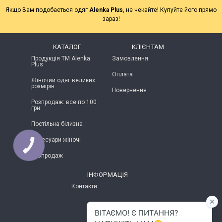
Якщо Вам подобається одяг
Alenka Plus
, не чекайте! Купуйте його прямо
зараз!
КАТАЛОГ
КЛІЄНТАМ
Продукція ТМ Alenka
Замовлення
Plus
Оплата
Жіночий одяг великих
розмірів
Повернення
Розпродаж: все по 100
грн
Постільна білизна
Аксесуари жіночі
КНОПКА
ЗВ'ЯЗКУ
Розпродаж
ІНФОРМАЦІЯ
Контакти