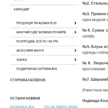
№2. Стильны
КАЛЕНДАР
№3.
Прямое 
одна модная ш
ПРОДУКЦІЯ ТМ ALENKA PLUS
№4.
Сумка 
ЖІНОЧИЙ ОДЯГ ВЕЛИКИХ РОЗМІРІВ
шкафу.
РОЗПРОДАЖ: ВСЕ ПО 100 ГРН
№5. Блуза ил
АКСЕСУАРИ ЖІНОЧІ
одежды собла
УЦІНКА
№6.
Укоро
кроссовками -
ПОДАРУНКОВІ СЕРТИФІКАТИ
№7.
Широкий
СТОРІНКА FACEBOOK
Известные мо
ОСТАННІ НОВИНИ
Надежда Козя
ЛІТО НЕ ЛЮБИТЬ ЧЕКАТИ: БУДЬТЕ ГОТОВІ ДО
ЛІТО, ЯКЕ ПОСТІЙНО