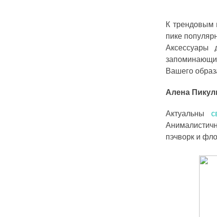
К трендовым 
пике популярн
Аксессуары 
запоминающим
Вашего образа
Алена Пикуль
Актуальны
с
Анималистичны
пэчворк и фл