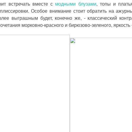
оит встречать вместе с
модными блузами
, топы и плать
 А ВВЕЧЕРІ ВЖЕ
СПІДНИЦЕЮ: ЩО ОБРАТИ ЦЬОГО ЛІТА?
ДЛ
 плиссировки. Особое внимание стоит обратить на ажурны
Літо — це час, коли хочеться почуватися легко,
У 
и вирішила перевірити всіх
впевнено та комфортно. Саме тому все більше
ли
лее выграшным будет, конечно же, - классический контр
ризів. Зранку світить
жінок звертають увагу не лише на купальники ,
ле
очетания морковно-красного и бирюзово-зеленого, яркость -
обіду приходить сильний...
а...
ль
Читати далі →
Чи