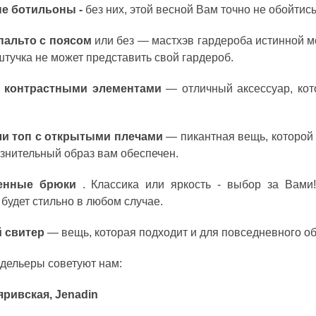
е ботильоны -
без них, этой весной Вам точно не обойтис
пальто с поясом
или без — мастхэв гардероба истинной мо
тучка не может представить свой гардероб.
с контрастными элементами
— отличный аксессуар, кот
и т
оп с открытыми плечами
— пикантная вещь, которой 
знительный образ вам обеспечен.
ченные брюки
. Классика или яркость - выбор за Вами
 будет стильно в любом случае.
 свитер
— вещь, которая подходит и для повседневного обр
дельеры советуют нам:
ривская, Jenadin
 ДИВУЄ: ЯК ОДЯГАТИСЯ,
КУПАЛЬНИК ІЗ НАКИДКОЮ ЧИ КУПАЛЬНИК ЗІ
ЛЬ