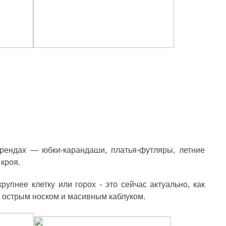
трендах — юбки-карандаши, платья-футляры, летние
кроя.
упнее клетку или горох - это сейчас актуально, как
с острым носком и масивным каблуком.