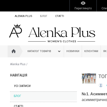
Переглянуто
Спи
ALENKA PLUS
БЛОГ
СТАТТІ
КАТАЛОГ ТОВАРІВ
НОВИНКИ
КЛІЄНТАМ
ЯК
Alenka Plus
/
НАВІГАЦІЯ
ТО
УСІ ЗАПИСИ
№1.
Асимме
БЛОГ
асимметричног
СТАТТІ