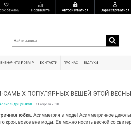
сок бажань
Порівняйте
Авторизуватися
Зареєструватися
 ВИЗНАЧИТИ РОЗМІР
КОНТАКТИ
ПРО НАС
ВІДГУКИ
П-САМЫХ ПОПУЛЯРНЫХ ВЕЩЕЙ ЭТОЙ ВЕСНЫ
Александр Цмыкал
11 апреля 2018
тричн
ая
юбк
а
. Асимметрия в моде! Асимметричное деколь
о кроя, вовсе вне моды. Ее можно носить весной со свитер