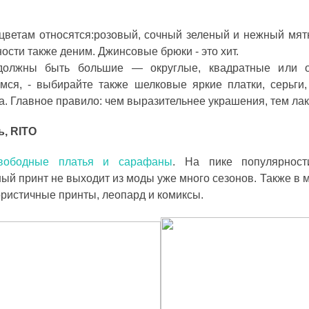
цветам относятся:розовый, сочный зеленый и нежный мятн
ости также деним. Джинсовые брюки - это хит.
должны быть большие — округлые, квадратные или оч
ся, - выбирайте также шелковые яркие платки, серьги,
. Главное правило: чем выразительнее украшения, тем лак
, RITO
вободные платья и сарафаны
. На пике популярнос
й принт не выходит из моды уже много сезонов. Также в мо
ористичные принты, леопард и комиксы.