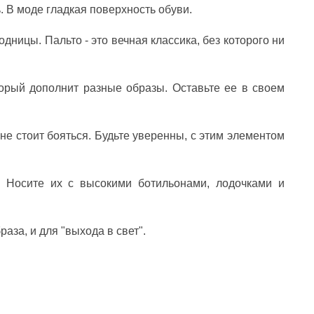
ь. В моде гладкая поверхность обуви.
дницы. Пальто - это вечная классика, без которого ни
орый дополнит разные образы. Оставьте ее в своем
не стоит бояться. Будьте уверенны, с этим элементом
! Носите их с высокими ботильонами, лодочками и
аза, и для "выхода в свет".
ОНОВІ ШОРТИ ТА БРЮКИ: ІДЕАЛЬНИЙ ВИБІР
ЯКІ КУПАЛЬНИКИ ЗАРАЗ У ТРЕН