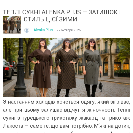
ТЕПЛІ СУКНІ ALENKA PLUS — ЗАТИШОК І
СТИЛЬ ЦІЄЇ ЗИМИ
Alenka Plus
27 октября 2025
ДКОЮ ЧИ КУПАЛЬНИК ЗІ
ЛЬОНОВІ ШОРТИ ТА БРЮКИ: ІДЕАЛЬНИЙ ВИБІР 
ТИ ЦЬОГО ЛІТА?
ЛІТНЬОЇ ПОРИ
очеться почуватися легко,
У літню пору особливо цінуються речі, які не ли
о. Саме тому все більше
гарно виглядають, а й дають відчуття легкості
 не лише на купальники , а...
протягом усього дня. Саме тому льонові...
Читати далі →
З настанням холодів хочеться одягу, який зігріває,
але при цьому залишає відчуття жіночності. Теплі
сукні з турецького трикотажу жакард та трикотаж
Лакоста — саме те, що вам потрібно. М’які на дотик,