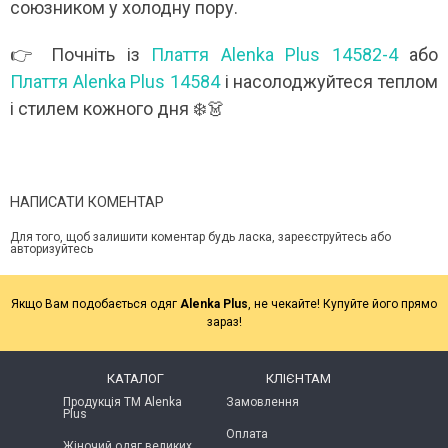
союзником у холодну пору.
👉 Почніть із
Плаття Alenka Plus 14582-4
або
Плаття Alenka Plus 14584
і насолоджуйтеся теплом
і стилем кожного дня ❄️👗
НАПИСАТИ КОМЕНТАР
Для того, щоб залишити коментар будь ласка, зареєструйтесь або
авторизуйтесь
Якщо Вам подобається одяг
Alenka Plus
, не чекайте! Купуйте його прямо
зараз!
КАТАЛОГ
КЛІЄНТАМ
Продукція ТМ Alenka
Замовлення
Plus
Оплата
Жіночий одяг великих