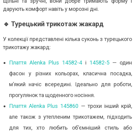
щільні та зручні, вони добре тримають форму і
дарують комфорт навіть у морозні дні.
🔹 Турецький трикотаж жакард
У колекції представлені кілька суконь з турецького
трикотажу жакард:
Плаття Alenka Plus 14582-4
і
14582-5
— один
фасон у різних кольорах, класична посадка,
м’який начіс всередині. Ідеально для роботи,
прогулянок та щоденного носіння.
Плаття Alenka Plus 145860
— трохи інший крій,
але також з утепленим трикотажем, підходить
для тих, хто любить об’ємніший стиль або