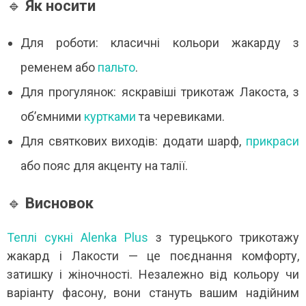
🔹
Як носити
Для роботи: класичні кольори жакарду з
ременем або
пальто
.
Для прогулянок: яскравіші трикотаж Лакоста, з
об’ємними
куртками
та черевиками.
Для святкових виходів: додати шарф,
прикраси
або пояс для акценту на талії.
🔹
Висновок
Теплі сукні Alenka Plus
з турецького трикотажу
жакард і Лакости — це поєднання комфорту,
затишку і жіночності. Незалежно від кольору чи
варіанту фасону, вони стануть вашим надійним