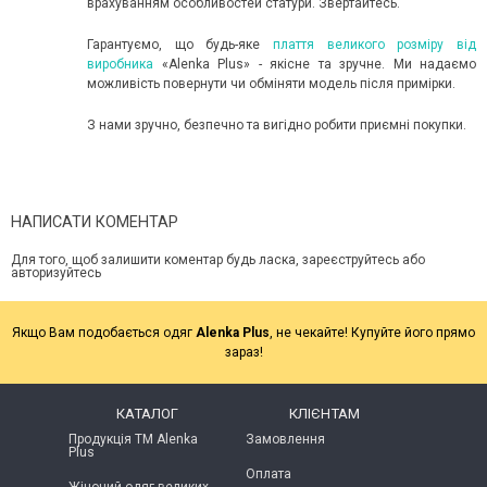
врахуванням особливостей статури. Звертайтесь.
Гарантуємо, що будь-яке
плаття великого розміру від
виробника
«Alenka Plus» - якісне та зручне. Ми надаємо
можливість повернути чи обміняти модель після примірки.
З нами зручно, безпечно та вигідно робити приємні покупки.
НАПИСАТИ КОМЕНТАР
Для того, щоб залишити коментар будь ласка, зареєструйтесь або
авторизуйтесь
Якщо Вам подобається одяг
Alenka Plus
, не чекайте! Купуйте його прямо
зараз!
КАТАЛОГ
КЛІЄНТАМ
Продукція ТМ Alenka
Замовлення
Plus
Оплата