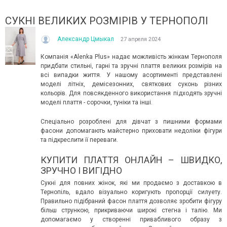
СУКНІ ВЕЛИКИХ РОЗМІРІВ У ТЕРНОПОЛІ
Александр Цмыкал
27 апреля 2024
Компанія «Alenka Plus» надає можливість жінкам Тернополя
придбати стильні, гарні та зручні плаття великих розмірів на
всі випадки життя. У нашому асортименті представлені
моделі літніх, демісезонних, святкових суконь різних
кольорів. Для повсякденного використання підходять зручні
ІТО, ЯКЕ ПОСТІЙНО ДИВУЄ: ЯК ОДЯГАТИСЯ,
КУПАЛЬНИК ІЗ НАКИДКОЮ 
моделі плаття - сорочки, туніки та інші.
ОЛИ ЗРАНКУ СПЕКА, А ВВЕЧЕРІ ВЖЕ ХОЧЕТЬСЯ
СПІДНИЦЕЮ: ЩО ОБРАТИ ЦЬ
УРТКУ?
Літо — це час, коли хочетьс
Спеціально розроблені для дівчат з пишними формами
ього літа погода ніби вирішила перевірити всіх на
впевнено та комфортно. Са
фасони допомагають майстерно приховати недоліки фігури
отовність до сюрпризів. Зранку світить сонце і
жінок звертають увагу не лиш
та підкреслити її переваги.
30°C, після обіду приходить сильний...
Читати далі →
КУПИТИ ПЛАТТЯ ОНЛАЙН – ШВИДКО,
итати далі →
ЗРУЧНО І ВИГІДНО
Сукні для повних жінок, які ми продаємо з доставкою в
Тернопіль, вдало візуально коригують пропорції силуету.
Правильно підібраний фасон плаття дозволяє зробити фігуру
більш стрункою, прикриваючи широкі стегна і талію. Ми
допомагаємо у створенні привабливого образу з