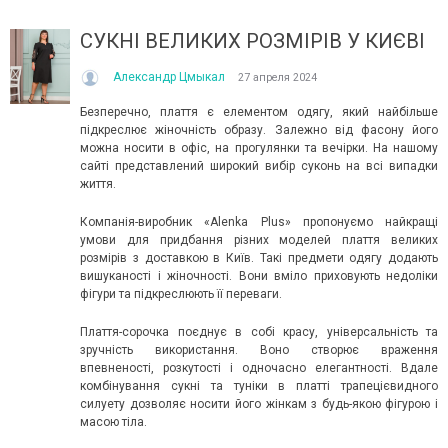
СУКНІ ВЕЛИКИХ РОЗМІРІВ У КИЄВІ
Александр Цмыкал
27 апреля 2024
Безперечно, плаття є елементом одягу, який найбільше
підкреслює жіночність образу. Залежно від фасону його
можна носити в офіс, на прогулянки та вечірки. На нашому
сайті представлений широкий вибір суконь на всі випадки
життя.
ІТО, ЯКЕ ПОСТІЙНО ДИВУЄ: ЯК ОДЯГАТИСЯ,
КУПАЛЬНИК ІЗ НАКИДКОЮ 
ОЛИ ЗРАНКУ СПЕКА, А ВВЕЧЕРІ ВЖЕ ХОЧЕТЬСЯ
СПІДНИЦЕЮ: ЩО ОБРАТИ ЦЬ
Компанія-виробник «Alenka Plus» пропонуємо найкращі
УРТКУ?
Літо — це час, коли хочетьс
умови для придбання різних моделей плаття великих
ього літа погода ніби вирішила перевірити всіх на
впевнено та комфортно. Са
розмірів з доставкою в Київ. Такі предмети одягу додають
отовність до сюрпризів. Зранку світить сонце і
жінок звертають увагу не лиш
вишуканості і жіночності. Вони вміло приховують недоліки
30°C, після обіду приходить сильний...
фігури та підкреслюють її переваги.
Читати далі →
итати далі →
Плаття-сорочка поєднує в собі красу, універсальність та
зручність використання. Воно створює враження
впевненості, розкутості і одночасно елегантності. Вдале
комбінування сукні та туніки в платті трапецієвидного
силуету дозволяє носити його жінкам з будь-якою фігурою і
масою тіла.