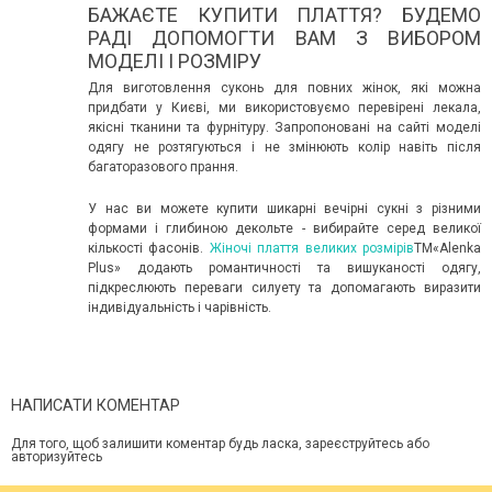
БАЖАЄТЕ КУПИТИ ПЛАТТЯ? БУДЕМО
РАДІ ДОПОМОГТИ ВАМ З ВИБОРОМ
МОДЕЛІ І РОЗМІРУ
Для виготовлення суконь для повних жінок, які можна
придбати у Києві, ми використовуємо перевірені лекала,
якісні тканини та фурнітуру. Запропоновані на сайті моделі
одягу не розтягуються і не змінюють колір навіть після
багаторазового прання.
У нас ви можете купити шикарні вечірні сукні з різними
формами і глибиною декольте - вибирайте серед великої
кількості фасонів.
Жіночі плаття великих розмірів
ТМ«Alenka
Plus» додають романтичності та вишуканості одягу,
підкреслюють переваги силуету та допомагають виразити
індивідуальність і чарівність.
НАПИСАТИ КОМЕНТАР
Для того, щоб залишити коментар будь ласка, зареєструйтесь або
авторизуйтесь