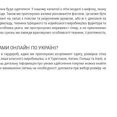
вона буде одягатися. У нашому каталозі є літні моделі з шифону, льону
годи. Також ми пропонуємо велике різноманіття фасонів. Це може бути
іант на запах з поясом та укороченим рукавом, або ж з декольте за
рикладу, тканина турецького та корейського виробництва фурнітура та
 особлива увага: ми прострочуємо мереживо і гіпюр, а не приклеюємо
очих суконь ми завжди враховуємо особливості тканини, її розтяжність,
АМИ ОНЛАЙН ПО УКРАЇНІ?
в гардеробі, адже ми пропонуємо асортимент одягу, розмірна сітка
лише власного виробництва, а й Туреччини, Китаю, Польщі та Італії, в
ільш детальну інформацію про умови здійснення покупки можна знайти
зі виникнення питань чи необхідності допомоги при виборі розміру чи
ОНОВІ ШОРТИ ТА БРЮКИ: ІДЕАЛЬНИЙ ВИБІР
ЯКІ КУПАЛЬНИКИ ЗАРАЗ У ТРЕН