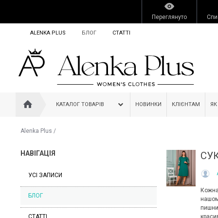
Переглянуто
Спи
ALENKA PLUS
БЛОГ
СТАТТІ
КАТАЛОГ ТОВАРІВ
НОВИНКИ
КЛІЄНТАМ
ЯК
Alenka Plus
/
НАВІГАЦІЯ
СУК
УСІ ЗАПИСИ
Кожна
БЛОГ
нашом
пишни
СТАТТІ
краси