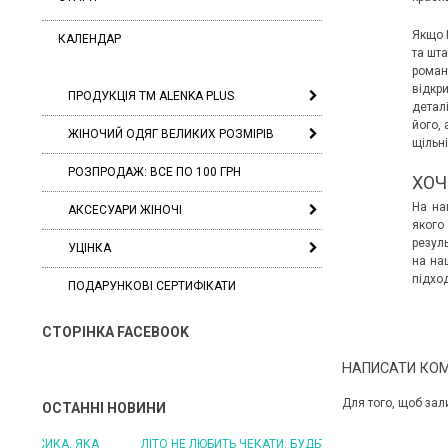
Якщо В
КАЛЕНДАР
та шт
роман
відкр
ПРОДУКЦІЯ ТМ ALENKA PLUS
детал
його, 
ЖІНОЧИЙ ОДЯГ ВЕЛИКИХ РОЗМІРІВ
щільні
РОЗПРОДАЖ: ВСЕ ПО 100 ГРН
ХОЧ
На на
АКСЕСУАРИ ЖІНОЧІ
якого 
резул
УЦІНКА
на на
підхо
ПОДАРУНКОВІ СЕРТИФІКАТИ
СТОРІНКА FACEBOOK
НАПИСАТИ КО
Для того, щоб зал
ОСТАННІ НОВИНИ
ЛІТО НЕ ЛЮБИТЬ ЧЕКАТИ: БУДЬТЕ ГОТОВІ ДО
ЛІТО, ЯКЕ ПОСТІЙНО