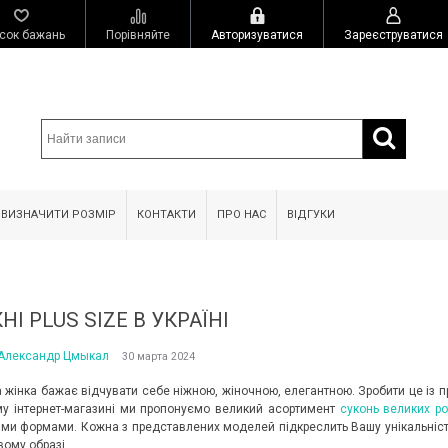
сок бажань
Порівняйте
Авторизуватися
Зареєструватися
 ВИЗНАЧИТИ РОЗМІР
КОНТАКТИ
ПРО НАС
ВІДГУКИ
НІ PLUS SIZE В УКРАЇНІ
Александр Цмыкал
30 марта 2024
 жінка бажає відчувати себе ніжною, жіночною, елегантною. Зробити це із
у інтернет-магазині ми пропонуємо великий асортимент
суконь великих ро
ми формами. Кожна з представлених моделей підкреслить Вашу унікальність 
вому образі.