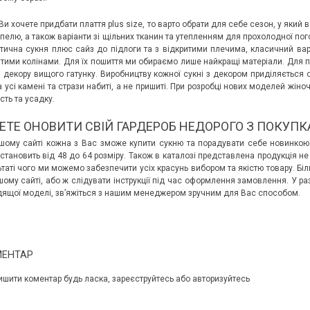
и хочете придбати плаття plus size, то варто обрати для себе сезон, у який 
апелю, а також варіанти зі щільних тканин та утепленням для прохолодної по
тична сукня плюс сайз до підлоги та з відкритими плечима, класичний вар
итими колінами. Для їх пошиття ми обираємо лише найкращі матеріали. Для п
і декору вищого гатунку. Виробництву кожної сукні з декором приділяється
а усі камені та стрази набиті, а не пришиті. При розробці нових моделей жін
сть та усадку.
ЕТЕ ОНОВИТИ СВІЙ ГАРДЕРОБ НЕДОРОГО З ПОКУПК
шому сайті кожна з Вас зможе купити сукню та порадувати себе новинкою 
становить від 48 до 64 розміру. Також в каталозі представлена продукція не 
ьтаті чого ми можемо забезпечити усіх красунь вибором та якістю товару. Б
шому сайті, або ж слідувати інструкції під час оформлення замовлення. У ра
дящої моделі, звʼяжіться з нашим менеджером зручним для Вас способом.
МЕНТАР
ишити коментар будь ласка, зареєструйтесь або авторизуйтесь
 ДИВУЄ: ЯК ОДЯГАТИСЯ,
КУПАЛЬНИК ІЗ НАКИДКОЮ ЧИ КУПАЛЬНИК ЗІ
ЛЬ