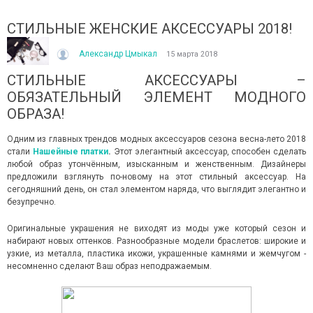
СТИЛЬНЫЕ ЖЕНСКИЕ АКСЕССУАРЫ 2018!
Александр Цмыкал
15 марта 2018
СТИЛЬНЫЕ АКСЕССУАРЫ –
ОБЯЗАТЕЛЬНЫЙ ЭЛЕМЕНТ МОДНОГО
ОБРАЗА!
ІТО, ЯКЕ ПОСТІЙНО ДИВУЄ: ЯК ОДЯГАТИСЯ,
КУПАЛЬНИК ІЗ НАКИДКОЮ 
Одним из главных трендов модных
аксессуаров
сезона весна-лето 2018
ОЛИ ЗРАНКУ СПЕКА, А ВВЕЧЕРІ ВЖЕ ХОЧЕТЬСЯ
СПІДНИЦЕЮ: ЩО ОБРАТИ ЦЬ
стали
Нашейные платки
.
Этот элегантный аксессуар, способен сделать
УРТКУ?
Літо — це час, коли хочетьс
любой образ утончённым, изысканным и женственным. Дизайнеры
ього літа погода ніби вирішила перевірити всіх на
впевнено та комфортно. Са
предложили взглянуть по-новому на этот стильный аксессуар. На
отовність до сюрпризів. Зранку світить сонце і
жінок звертають увагу не лиш
сегодняшний день, он стал элементом наряда, что выглядит элегантно и
30°C, після обіду приходить сильний...
безупречно.
Читати далі →
итати далі →
Оригинальные украшения не виходят из моды уже который сезон и
набирают новых оттенков. Разнообразные модели
браслет
ов: ш
ирокие и
узкие, из металла, пластика
икожи
, украшенные камнями и жемчугом
-
несомненно сделают Ваш образ неподражаемым.