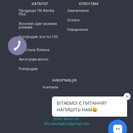
КАТАЛОГ
КЛІЄНТАМ
Продукція ТМ Alenka
Замовлення
Plus
Оплата
Жіночий одяг великих
розмірів
Повернення
Розпродаж: все по 100
грн
Постільна білизна
Аксесуари жіночі
Розпродаж
ІНФОРМАЦІЯ
Контакти
м.Хмельницький
(096) 484-01-01
info.alenkaplus@gmail.com