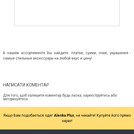
В нашем ассортименте Вы найдете: платки, сумки, очки, украшения -
самые стильные аксессуары на любой вкус и цену!
НАПИСАТИ КОМЕНТАР
Для того, щоб залишити коментар будь ласка, зареєструйтесь або
авторизуйтесь
Якщо Вам подобається одяг
Alenka Plus
, не чекайте! Купуйте його прямо
зараз!