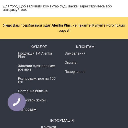
Для того, щоб залишити коментар будь ласка, зареєструйтесь або
авторизуйтесь
Якщо Вам подобається одяг
Alenka Plus
, не чекайте! Купуйте його прямо
зараз!
КАТАЛОГ
КЛІЄНТАМ
Продукція ТМ Alenka
Замовлення
Plus
Оплата
Жіночий одяг великих
розмірів
Повернення
Розпродаж: все по 100
грн
Постільна білизна
Аксесуари жіночі
Розпродаж
ІНФОРМАЦІЯ
Контакти