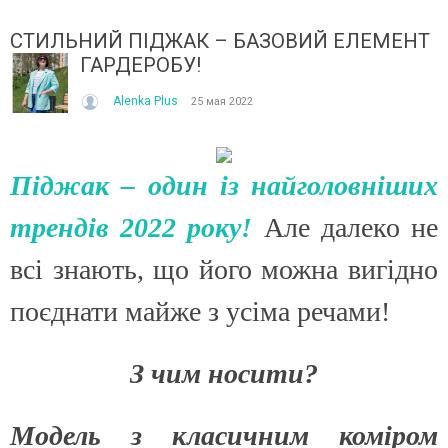
СТИЛЬНИЙ ПІДЖАК – БАЗОВИЙ ЕЛЕМЕНТ
ГАРДЕРОБУ!
Alenka Plus
25 мая 2022
Піджак – один із найголовніших
ІТО, ЯКЕ ПОСТІЙНО ДИВУЄ: ЯК ОДЯГАТИСЯ,
КУПАЛЬНИК ІЗ НАКИДКОЮ 
ОЛИ ЗРАНКУ СПЕКА, А ВВЕЧЕРІ ВЖЕ ХОЧЕТЬСЯ
СПІДНИЦЕЮ: ЩО ОБРАТИ ЦЬ
трендів 2022 року!
Але далеко не
УРТКУ?
Літо — це час, коли хочетьс
ього літа погода ніби вирішила перевірити всіх на
впевнено та комфортно. Са
всі знають, що його можна вигідно
отовність до сюрпризів. Зранку світить сонце і
жінок звертають увагу не лиш
30°C, після обіду приходить сильний...
поєднати майже з усіма речами!
Читати далі →
итати далі →
З чим носити?
Модель з класичним коміром