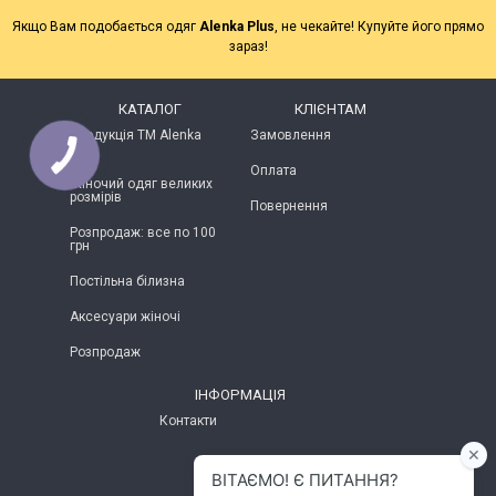
Якщо Вам подобається одяг
Alenka Plus
, не чекайте! Купуйте його прямо
зараз!
КАТАЛОГ
КЛІЄНТАМ
Продукція ТМ Alenka
Замовлення
Plus
Оплата
Жіночий одяг великих
розмірів
Повернення
Розпродаж: все по 100
грн
Постільна білизна
Аксесуари жіночі
Розпродаж
ІНФОРМАЦІЯ
Контакти