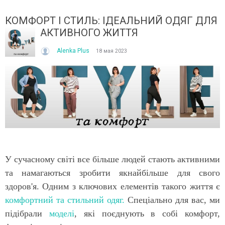
КОМФОРТ І СТИЛЬ: ІДЕАЛЬНИЙ ОДЯГ ДЛЯ
АКТИВНОГО ЖИТТЯ
Alenka Plus
18 мая 2023
ІТО, ЯКЕ ПОСТІЙНО ДИВУЄ: ЯК ОДЯГАТИСЯ,
КУПАЛЬНИК ІЗ НАКИДКОЮ 
ОЛИ ЗРАНКУ СПЕКА, А ВВЕЧЕРІ ВЖЕ ХОЧЕТЬСЯ
СПІДНИЦЕЮ: ЩО ОБРАТИ ЦЬ
УРТКУ?
Літо — це час, коли хочетьс
ього літа погода ніби вирішила перевірити всіх на
впевнено та комфортно. Са
отовність до сюрпризів. Зранку світить сонце і
жінок звертають увагу не лиш
30°C, після обіду приходить сильний...
Читати далі →
У сучасному світі все більше людей стають активними
итати далі →
та намагаються зробити якнайбільше для свого
здоров'я. Одним з ключових елементів такого життя є
комфортний та стильний одяг.
Спеціально для вас, ми
підібрали
моделі
, які поєднують в собі комфорт,