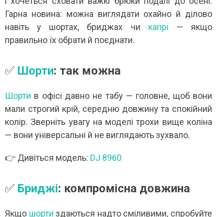
і хочеться сховати важкі брюки подалі до осені.
Гарна новина: можна виглядати охайно й ділово
навіть у шортах, бриджах чи
капрі
— якщо
правильно їх обрати й поєднати.
✅
Шорти
: так можна
Шорти
в офісі давно не табу — головне, щоб вони
мали строгий крій, середню довжину та спокійний
колір. Зверніть увагу на моделі трохи вище коліна
— вони універсальні й не виглядають зухвало.
👉 Дивіться модель:
DJ 8960
✅
Бриджі
: компромісна довжина
Якщо
шорти
здаються надто сміливими, спробуйте