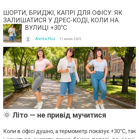
ШОРТИ, БРИДЖІ, КАПРІ ДЛЯ ОФІСУ: ЯК
ЗАЛИШАТИСЯ У ДРЕС-КОДІ, КОЛИ НА
ВУЛИЦІ +30°C
Alenka Plus
11 июля 2025
ІТО, ЯКЕ ПОСТІЙНО ДИВУЄ: ЯК ОДЯГАТИСЯ,
КУПАЛЬНИК ІЗ НАКИДКОЮ 
ОЛИ ЗРАНКУ СПЕКА, А ВВЕЧЕРІ ВЖЕ ХОЧЕТЬСЯ
СПІДНИЦЕЮ: ЩО ОБРАТИ ЦЬ
УРТКУ?
Літо — це час, коли хочетьс
ього літа погода ніби вирішила перевірити всіх на
впевнено та комфортно. Са
отовність до сюрпризів. Зранку світить сонце і
жінок звертають увагу не лиш
30°C, після обіду приходить сильний...
Читати далі →
итати далі →
🌞
Літо — не привід мучитися
Коли в офісі душно, а термометр показує +30°C, так