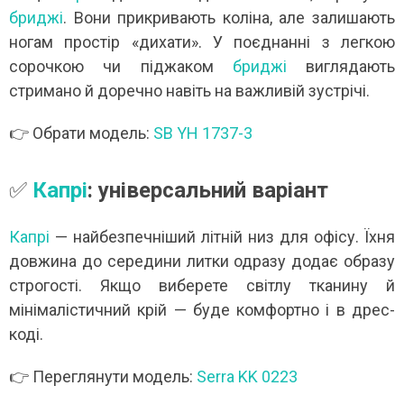
бриджі
. Вони прикривають коліна, але залишають
ногам простір «дихати». У поєднанні з легкою
сорочкою чи піджаком
бриджі
виглядають
стримано й доречно навіть на важливій зустрічі.
👉 Обрати модель:
SB YH 1737-3
✅
Капрі
: універсальний варіант
Капрі
— найбезпечніший літній низ для офісу. Їхня
довжина до середини литки одразу додає образу
строгості. Якщо виберете світлу тканину й
мінімалістичний крій — буде комфортно і в дрес-
коді.
👉 Переглянути модель:
Serra KK 0223