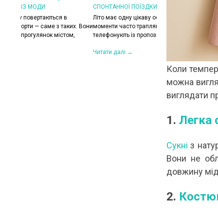
СПОНТАННОЇ ПОЇЗДКИ НА ПЛЯЖ
КОЛИ ЗРАНКУ СПЕКА,
ХОЧЕТЬСЯ КУРТКУ?
Літо має одну цікаву особливість — найкращі
их. Вони
моменти часто трапляються несподівано. Друзі
Цього літа погода ніб
,
телефонують із пропозицією поїхати на озеро,...
на готовність до сюрп
сонце і +30°C, після 
Читати далі →
Читати далі →
Коли темпера
можна вигля
виглядати п
1.
Легка 
Сукні
з нату
Вони не обл
довжину міді
2.
Костю