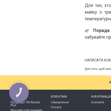
Для тих, хт
майку з три
температурн
🌿
Порада
забувайте п
НАПИСАТИ КО
Для того, щоб зал
Я
КАТАЛОГ
КЛІЄНТАМ
ІНФОРМАЦІ
Продукція ТМ Alenka
Замовлення
Контакти
Plus
Оплата
Жіночий одяг великих