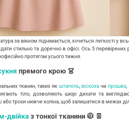
 А ВВЕЧЕРІ ВЖЕ
СПІДНИЦЕЮ: ЩО ОБРАТИ ЦЬОГО ЛІТА?
ДЛ
Літо — це час, коли хочеться почуватися легко,
У 
и вирішила перевірити всіх
впевнено та комфортно. Саме тому все більше
ли
ризів. Зранку світить
жінок звертають увагу не лише на купальники ,
ле
обіду приходить сильний...
а...
ль
Читати далі →
Чи
тура за вікном піднімається, хочеться легкості у вс
дати стильно та доречно в офісі. Ось 5 перевірених
рофесійно протягом усього тижня.
сукня
прямого крою 👗
ральних тканин, таких як
штапель
,
віскоза
чи
прошва
,
ягають тіло, дозволяють шкірі дихати та вигляда
 або трохи нижче коліна, щоб залишатися в межах діл
м-двійка
з тонкої тканини 🧥 👖