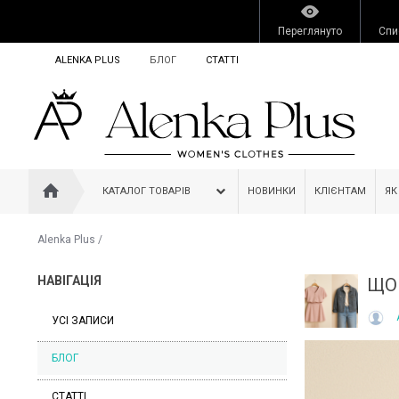
Переглянуто
Спи
ALENKA PLUS
БЛОГ
СТАТТІ
КАТАЛОГ ТОВАРІВ
НОВИНКИ
КЛІЄНТАМ
ЯК
Alenka Plus
/
НАВІГАЦІЯ
ЩО
УСІ ЗАПИСИ
БЛОГ
СТАТТІ