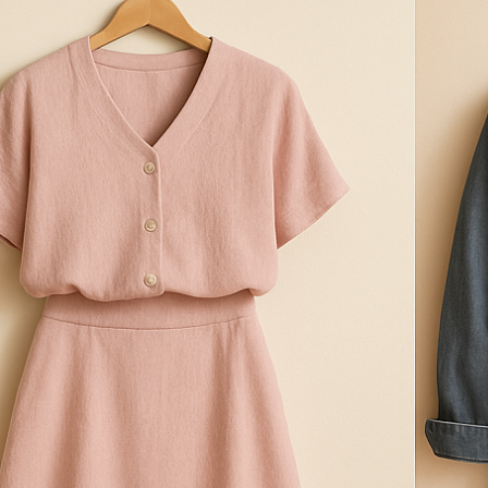
 ДИВУЄ: ЯК ОДЯГАТИСЯ,
КУПАЛЬНИК ІЗ НАКИДКОЮ ЧИ КУПАЛЬНИК ЗІ
ЛЬ