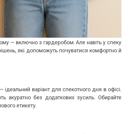
Я ЛІТНЬОЇ ПОРИ
ВІДКРИТІ
літню пору особливо цінуються речі, які не
Кожного літа вибір між купаль
ше гарно виглядають, а й дають відчуття
до одного питання: закритий чи
гкості протягом усього дня. Саме тому
зараз тренд не про “або-або”. У мо
онові...
Читати далі →
тати далі →
ьому — включно з гардеробом. Але навіть у спеку
 рішень, які допоможуть почуватися комфортно й
 — ідеальний варіант для спекотного дня в офісі.
ють акуратно без додаткових зусиль. Обирайте
ового етикету.