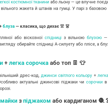
егкої костюмної тканини
або льону — це влучне поєдн
вільного жакета й штанів на гумці. У парі з базово
+
блуза
— класика, що дихає 👚 👗
лляної або віскозної
спідниці
з вільною
блузою
— 
игляду обирайте спідниці А-силуету або плісе, а блу
и
+
легка сорочка
або топ 👖 👕
вільніший дрес-код,
джинси світлого кольору
+
легк
Особливо актуальні джинсові піджаки чи
сорочки
в 
орозі.
майки
з
піджаком
або кардиганом 🧶 