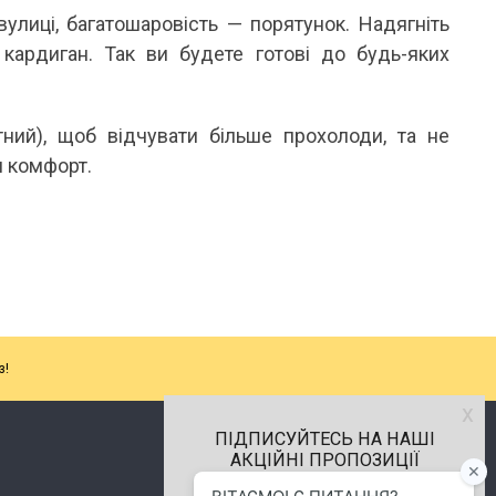
улиці, багатошаровість — порятунок. Надягніть
кардиган. Так ви будете готові до будь-яких
итний), щоб відчувати більше прохолоди, та не
ш комфорт.
з!
х
ПІДПИСУЙТЕСЬ НА НАШІ
АКЦІЙНІ ПРОПОЗИЦІЇ
м.Хмельницький