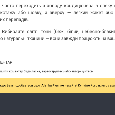
о часто переходить з холоду кондиціонера в спеку в
котажу або шовку, а зверху — легкий жакет або 
их перепадів.
: Вибирайте світлі тони (беж, білий, небесно-блак
ро натуральні тканини — вони завжди працюють на ва
МЕНТАР
ишити коментар будь ласка, зареєструйтесь або авторизуйтесь
кщо Вам подобається одяг
Alenka Plus
, не чекайте! Купуйте його прямо зара
Я