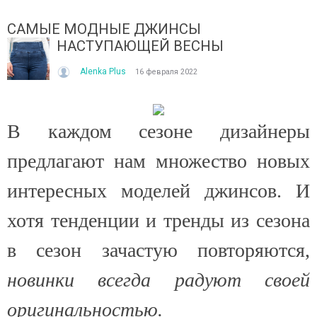
САМЫЕ МОДНЫЕ ДЖИНСЫ
НАСТУПАЮЩЕЙ ВЕСНЫ
Alenka Plus
16 февраля 2022
В каждом сезоне дизайнеры
ІТО, ЯКЕ ПОСТІЙНО ДИВУЄ: ЯК ОДЯГАТИСЯ,
КУПАЛЬНИК ІЗ НАКИДКОЮ 
ОЛИ ЗРАНКУ СПЕКА, А ВВЕЧЕРІ ВЖЕ ХОЧЕТЬСЯ
СПІДНИЦЕЮ: ЩО ОБРАТИ ЦЬ
предлагают нам множество новых
УРТКУ?
Літо — це час, коли хочетьс
ього літа погода ніби вирішила перевірити всіх на
впевнено та комфортно. Са
интересных моделей джинсов. И
отовність до сюрпризів. Зранку світить сонце і
жінок звертають увагу не лиш
30°C, після обіду приходить сильний...
хотя тенденции и тренды из сезона
Читати далі →
итати далі →
в сезон зачастую повторяются,
новинки всегда радуют своей
оригинальностью.