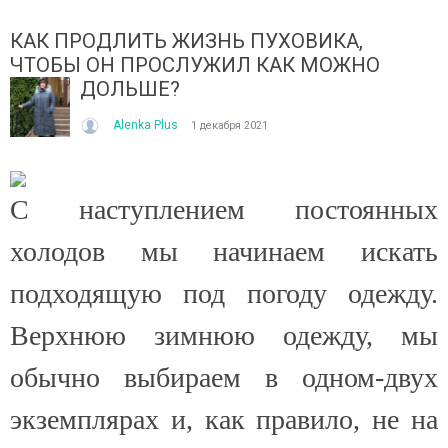
КАК ПРОДЛИТЬ ЖИЗНЬ ПУХОВИКА,
ЧТОБЫ ОН ПРОСЛУЖИЛ КАК МОЖНО
ДОЛЬШЕ?
Alenka Plus
1 декабря 2021
ІТО, ЯКЕ ПОСТІЙНО ДИВУЄ: ЯК ОДЯГАТИСЯ,
КУПАЛЬНИК ІЗ НАКИДКОЮ 
С наступлением постоянных
ОЛИ ЗРАНКУ СПЕКА, А ВВЕЧЕРІ ВЖЕ ХОЧЕТЬСЯ
СПІДНИЦЕЮ: ЩО ОБРАТИ ЦЬ
УРТКУ?
Літо — це час, коли хочетьс
холодов мы начинаем искать
ього літа погода ніби вирішила перевірити всіх на
впевнено та комфортно. Са
отовність до сюрпризів. Зранку світить сонце і
жінок звертають увагу не лиш
подходящую под погоду одежду.
30°C, після обіду приходить сильний...
Читати далі →
итати далі →
Верхнюю зимнюю одежду, мы
обычно выбираем в одном-двух
экземплярах и, как правило, не на