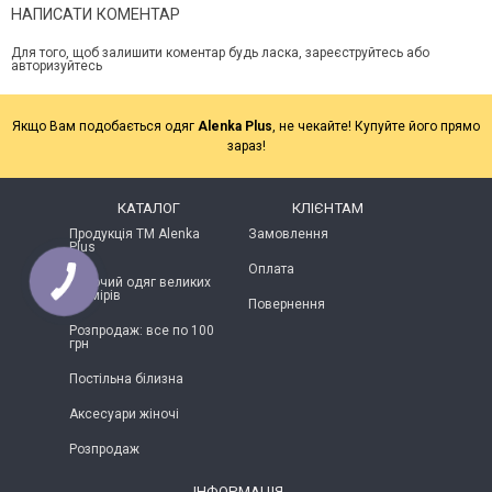
НАПИСАТИ КОМЕНТАР
Для того, щоб залишити коментар будь ласка, зареєструйтесь або
авторизуйтесь
Якщо Вам подобається одяг
Alenka Plus
, не чекайте! Купуйте його прямо
зараз!
КАТАЛОГ
КЛІЄНТАМ
Продукція ТМ Alenka
Замовлення
Plus
Оплата
Жіночий одяг великих
розмірів
Повернення
Розпродаж: все по 100
грн
Постільна білизна
Аксесуари жіночі
Розпродаж
ІНФОРМАЦІЯ