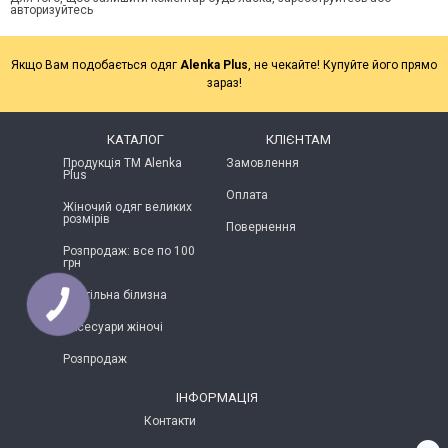
авторизуйтесь
Якщо Вам подобається одяг
Alenka Plus
, не чекайте! Купуйте його прямо
зараз!
КАТАЛОГ
КЛІЄНТАМ
Продукція ТМ Alenka
Замовлення
Plus
Оплата
Жіночий одяг великих
розмірів
Повернення
Розпродаж: все по 100
грн
Постільна білизна
Аксесуари жіночі
Розпродаж
ІНФОРМАЦІЯ
Контакти