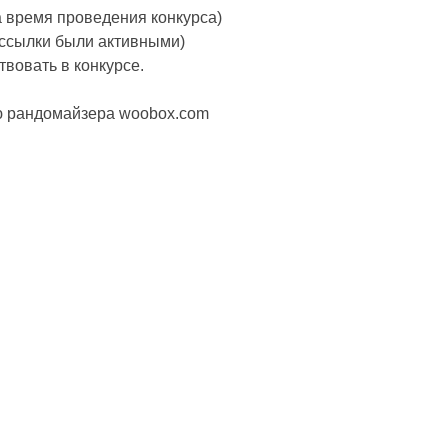
 время проведения конкурса)
ы ссылки были активными)
вовать в конкурсе.
щью рандомайзера woobox.com
ОНОВІ ШОРТИ ТА БРЮКИ: ІДЕАЛЬНИЙ ВИБІР
ЯКІ КУПАЛЬНИКИ ЗАРАЗ У ТРЕН