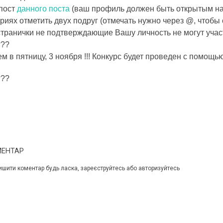
епост
данного поста
(ваш профиль должен быть открытым на
риях отметить двух подруг (отмечать нужно через @, чтоб
ранички не подтверждающие Вашу личность не могут участ
???
м в пятницу, 3 ноября !!! Конкурс будет проведен с помо
???
МЕНТАР
ишити коментар будь ласка, зареєструйтесь або авторизуйтесь
 ДИВУЄ: ЯК ОДЯГАТИСЯ,
КУПАЛЬНИК ІЗ НАКИДКОЮ ЧИ КУПАЛЬНИК ЗІ
ЛЬ