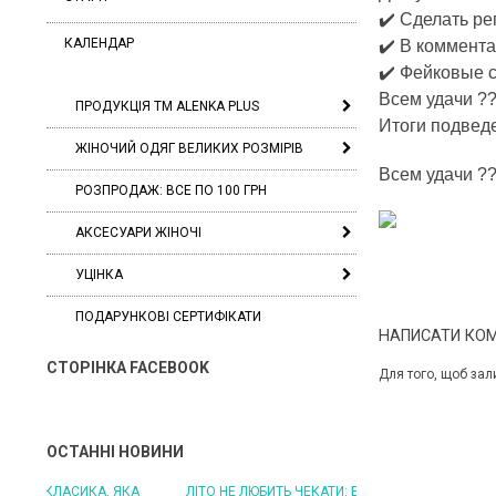
✔️ Сделать р
КАЛЕНДАР
✔️ В коммента
✔️
Фейковые ст
Всем удачи
?
ПРОДУКЦІЯ ТМ ALENKA PLUS
Итоги подведе
ЖІНОЧИЙ ОДЯГ ВЕЛИКИХ РОЗМІРІВ
Всем удачи
?
РОЗПРОДАЖ: ВСЕ ПО 100 ГРН
АКСЕСУАРИ ЖІНОЧІ
УЦІНКА
ПОДАРУНКОВІ СЕРТИФІКАТИ
НАПИСАТИ КО
СТОРІНКА FACEBOOK
Для того, щоб зал
ОСТАННІ НОВИНИ
ЛІТО НЕ ЛЮБИТЬ ЧЕКАТИ: БУДЬТЕ ГОТОВІ ДО
ЛІТО, ЯКЕ ПОСТІЙНО