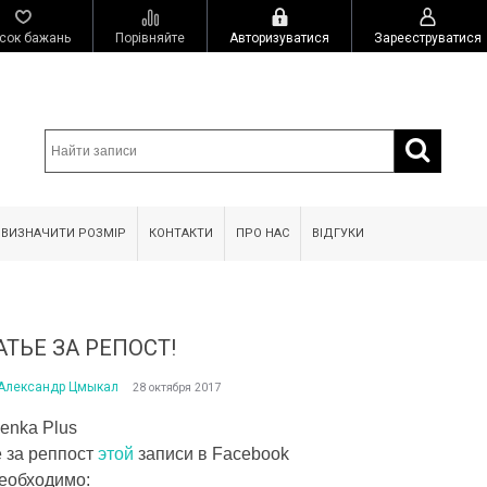
сок бажань
Порівняйте
Авторизуватися
Зареєструватися
 ВИЗНАЧИТИ РОЗМІР
КОНТАКТИ
ПРО НАС
ВІДГУКИ
ТЬЕ ЗА РЕПОСТ!
Александр Цмыкал
28 октября 2017
lenka Plus
 за реппост
этой
записи в Facebook
необходимо: