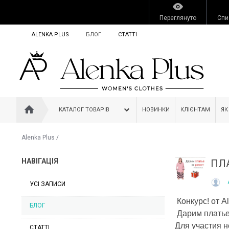
Переглянуто
Спи
ALENKA PLUS
БЛОГ
СТАТТІ
КАТАЛОГ ТОВАРІВ
НОВИНКИ
КЛІЄНТАМ
ЯК
Alenka Plus
/
НАВІГАЦІЯ
ПЛА
УСІ ЗАПИСИ
Конкурс! от A
БЛОГ
Дарим платье
Для участия 
СТАТТІ