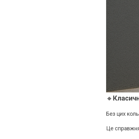
🔸
Класичн
Без цих коль
Це справжня