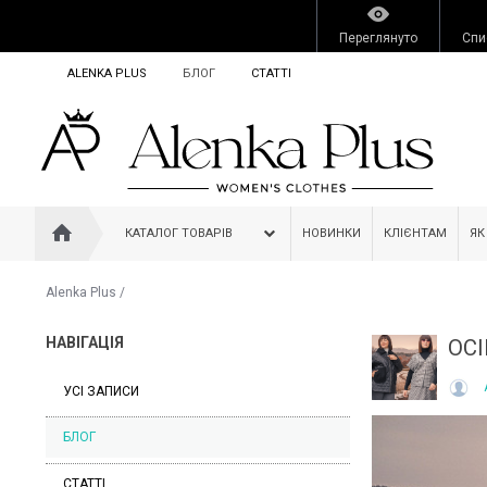
Переглянуто
Спи
ALENKA PLUS
БЛОГ
СТАТТІ
КАТАЛОГ ТОВАРІВ
НОВИНКИ
КЛІЄНТАМ
ЯК
Alenka Plus
/
НАВІГАЦІЯ
ОСІ
УСІ ЗАПИСИ
БЛОГ
СТАТТІ