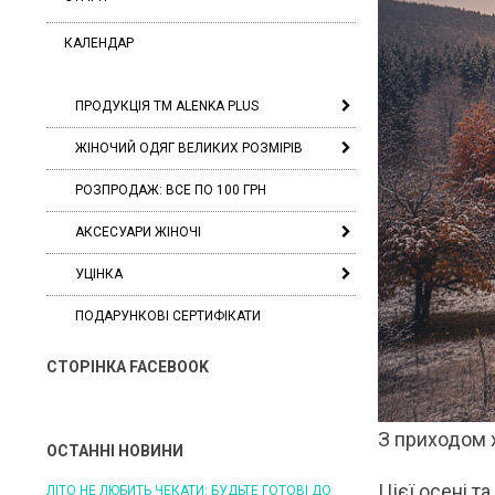
КАЛЕНДАР
ПРОДУКЦІЯ ТМ ALENKA PLUS
ЖІНОЧИЙ ОДЯГ ВЕЛИКИХ РОЗМІРІВ
РОЗПРОДАЖ: ВСЕ ПО 100 ГРН
АКСЕСУАРИ ЖІНОЧІ
УЦІНКА
ПОДАРУНКОВІ СЕРТИФІКАТИ
СТОРІНКА FACEBOOK
З приходом х
ОСТАННІ НОВИНИ
Цієї осені т
ЛІТО НЕ ЛЮБИТЬ ЧЕКАТИ: БУДЬТЕ ГОТОВІ ДО
ЛІТО, ЯКЕ ПОСТІЙНО