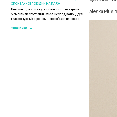
СПОНТАННОЇ ПОЇЗДКИ НА ПЛЯЖ
КОЛИ ЗРАНКУ СПЕКА,
ХОЧЕТЬСЯ КУРТКУ?
Літо має одну цікаву особливість — найкращі
Alenka Plus 
их. Вони
моменти часто трапляються несподівано. Друзі
Цього літа погода ніб
,
телефонують із пропозицією поїхати на озеро,...
на готовність до сюрп
сонце і +30°C, після 
Читати далі →
Читати далі →