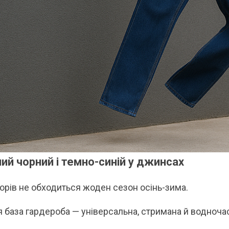
ий чорний і темно-синій у джинсах
орів не обходиться жоден сезон осінь-зима.
 база гардероба — універсальна, стримана й водночас