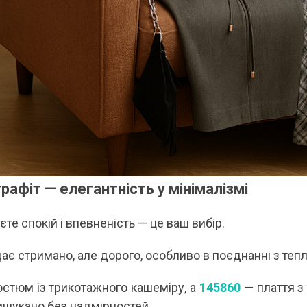
 графіт — елегантність у мінімалізмі
єте спокій і впевненість — це ваш вибір.
ає стримано, але дорого, особливо в поєднанні з теп
стюм із трикотажного кашеміру, а
145860
— плаття з 
ишукано без надмірностей.