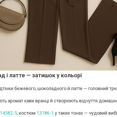
 і латте — затишок у кольорі
відтінки бежевого, шоколадного й латте — головний тр
ють аромат кави вранці й створюють відчуття домашнь
14582-5
, костюм
13186-1
у таких тонах — чудовий вибі