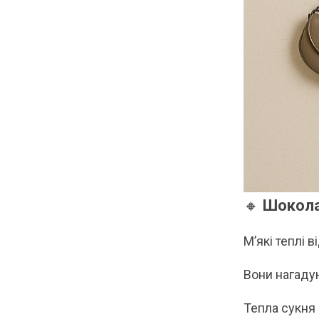
🔸
Шоколад
М’які теплі 
Вони нагаду
Тепла сукня