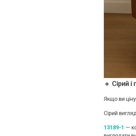
🔸
Сірий і
Якщо ви ціну
Сірий вигляд
13189-1
— ко
виглядати в