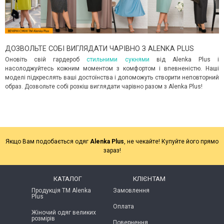
ДОЗВОЛЬТЕ СОБІ ВИГЛЯДАТИ ЧАРІВНО З ALENKA PLUS
Оновіть свій гардероб
стильними сукнями
від Alenka Plus і
насолоджуйтесь кожним моментом з комфортом і впевненістю. Наші
моделі підкреслять ваші достоїнства і допоможуть створити неповторний
образ. Дозвольте собі розкіш виглядати чарівно разом з Alenka Plus!
Якщо Вам подобається одяг
Alenka Plus
, не чекайте! Купуйте його прямо
зараз!
КАТАЛОГ
КЛІЄНТАМ
Продукція ТМ Alenka
Замовлення
Plus
Оплата
Жіночий одяг великих
розмірів
Повернення