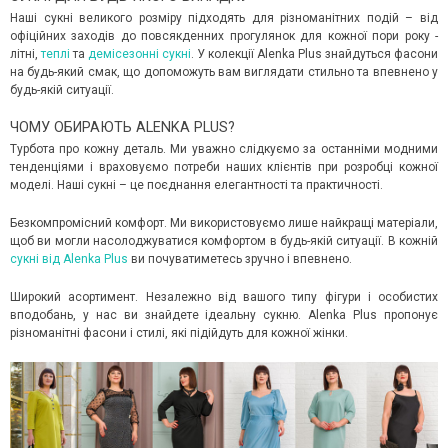
Наші сукні великого розміру підходять для різноманітних подій – від
офіційних заходів до повсякденних прогулянок для кожної пори року -
літні,
теплі
та
демісезонні сукні
. У колекції Alenka Plus знайдуться фасони
на будь-який смак, що допоможуть вам виглядати стильно та впевнено у
будь-якій ситуації.
ЧОМУ ОБИРАЮТЬ ALENKA PLUS?
Турбота про кожну деталь. Ми уважно слідкуємо за останніми модними
тенденціями і враховуємо потреби наших клієнтів при розробці кожної
моделі. Наші сукні – це поєднання елегантності та практичності.
Безкомпромісний комфорт. Ми використовуємо лише найкращі матеріали,
щоб ви могли насолоджуватися комфортом в будь-якій ситуації. В кожній
сукні від Alenka Plus
ви почуватиметесь зручно і впевнено.
Широкий асортимент. Незалежно від вашого типу фігури і особистих
вподобань, у нас ви знайдете ідеальну сукню. Alenka Plus пропонує
різноманітні фасони і стилі, які підійдуть для кожної жінки.