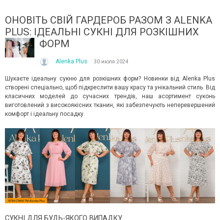
ОНОВІТЬ СВІЙ ГАРДЕРОБ РАЗОМ З ALENKA
PLUS: ІДЕАЛЬНІ СУКНІ ДЛЯ РОЗКІШНИХ
ФОРМ
Alenka Plus
30 июля 2024
Шукаєте ідеальну сукню для розкішних форм? Новинки від Alenka Plus
створені спеціально, щоб підкреслити вашу красу та унікальний стиль. Від
ЛІТО, ЯКЕ ПОСТІЙНО ДИВУЄ: ЯК ОДЯГАТИСЯ,
КУПАЛЬНИК ІЗ НАКИД
класичних моделей до сучасних трендів, наш асортимент суконь
КОЛИ ЗРАНКУ СПЕКА, А ВВЕЧЕРІ ВЖЕ ХОЧЕТЬСЯ
СПІДНИЦЕЮ: ЩО ОБРАТ
виготовлений з високоякісних тканин, які забезпечують неперевершений
КУРТКУ?
комфорт і ідеальну посадку.
Літо — це час, коли х
і
Цього літа погода ніби вирішила перевірити всіх на
впевнено та комфортн
.
готовність до сюрпризів. Зранку світить сонце і
жінок звертають увагу 
+30°C, після обіду приходить сильний...
Читати далі →
Читати далі →
СУКНІ ДЛЯ БУДЬ-ЯКОГО ВИПАДКУ