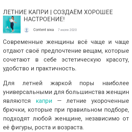
ЛЕТНИЕ КАПРИ | СОЗДАЁМ ХОРОШЕЕ
НАСТРОЕНИЕ!
Content віка
7 июля 2020
Современные женщины всё чаще и чаще
отдают своё предпочтение вещам, которые
ІТО, ЯКЕ ПОСТІЙНО ДИВУЄ: ЯК ОДЯГАТИСЯ,
КУПАЛЬНИК ІЗ НАКИДКОЮ 
сочетают в себе эстетическую красоту,
ОЛИ ЗРАНКУ СПЕКА, А ВВЕЧЕРІ ВЖЕ ХОЧЕТЬСЯ
СПІДНИЦЕЮ: ЩО ОБРАТИ ЦЬ
удобство и практичность.
УРТКУ?
Літо — це час, коли хочетьс
ього літа погода ніби вирішила перевірити всіх на
впевнено та комфортно. Са
отовність до сюрпризів. Зранку світить сонце і
жінок звертають увагу не лиш
Для летней жаркой поры наиболее
30°C, після обіду приходить сильний...
Читати далі →
универсальными для большинства женщин
итати далі →
являются
капри
— летние укороченные
брючки, которые при правильном подборе,
подходят любой женщине, независимо от
её фигуры, роста и возраста.