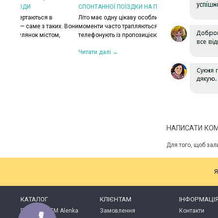
СПОНТАННОЇ ПОЇЗДКИ НА ПЛЯЖ
КОЛИ ЗРАНКУ СПЕКА,
ХОЧЕТЬСЯ КУРТКУ?
Літо має одну цікаву особливість — найкращі
их. Вони
моменти часто трапляються несподівано. Друзі
Цього літа погода ніб
,
телефонують із пропозицією поїхати на озеро,...
на готовність до сюрп
сонце і +30°C, після 
Читати далі →
Читати далі →
НАПИСАТИ КО
Для того, щоб зал
Я
КАТАЛОГ
КЛІЄНТАМ
ІНФОРМАЦІ
Продукція ТМ Alenka
Замовлення
Контакти
Plus