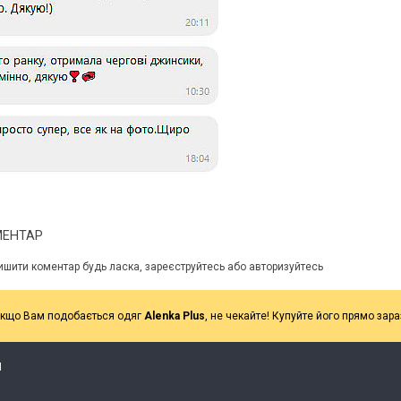
 А ВВЕЧЕРІ ВЖЕ
СПІДНИЦЕЮ: ЩО ОБРАТИ ЦЬОГО ЛІТА?
ДЛ
Літо — це час, коли хочеться почуватися легко,
У 
и вирішила перевірити всіх
впевнено та комфортно. Саме тому все більше
ли
ризів. Зранку світить
жінок звертають увагу не лише на купальники ,
ле
обіду приходить сильний...
а...
ль
Читати далі →
Чи
МЕНТАР
ишити коментар будь ласка, зареєструйтесь або авторизуйтесь
кщо Вам подобається одяг
Alenka Plus
, не чекайте! Купуйте його прямо зара
Я