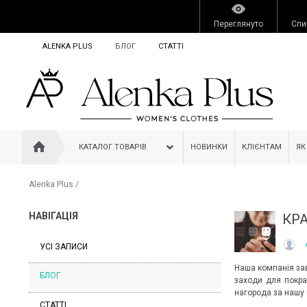
Переглянуто
Спи
ALENKA PLUS
БЛОГ
СТАТТІ
КАТАЛОГ ТОВАРІВ
НОВИНКИ
КЛІЄНТАМ
ЯК
Alenka Plus
/
НАВІГАЦІЯ
КР
УСІ ЗАПИСИ
Наша компанія зав
БЛОГ
заходи для покра
нагорода за нашу
СТАТТІ