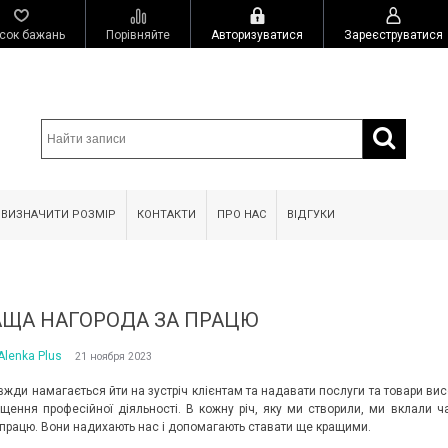
сок бажань
Порівняйте
Авторизуватися
Зареєструватися
 ВИЗНАЧИТИ РОЗМІР
КОНТАКТИ
ПРО НАС
ВІДГУКИ
АЩА НАГОРОДА ЗА ПРАЦЮ
Alenka Plus
21 ноября 2023
жди намагається йти на зустріч клієнтам та надавати послуги та товари вис
щення професійної діяльності. В кожну річ, яку ми створили, ми вклали ч
 працю. Вони надихають нас і допомагають ставати ще кращими.