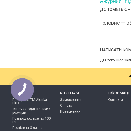
Ажурний пі
допомагаючи 
Головне — об
НАПИСАТИ КО
Для того, щоб зал
Я
КАТАЛОГ
КЛІЄНТАМ
ІНФОРМАЦІ
Продукція ТМ Alenka
Замовлення
Контакти
Plus
Оплата
Жіночий одяг великих
Повернення
розмірів
Розпродаж: все по 100
грн
Постільна білизна