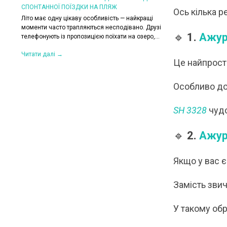
СПОНТАННОЇ ПОЇЗДКИ НА ПЛЯЖ
КОЛИ ЗРАНКУ СПЕКА,
Ось кілька р
ХОЧЕТЬСЯ КУРТКУ?
Літо має одну цікаву особливість — найкращі
их. Вони
моменти часто трапляються несподівано. Друзі
Цього літа погода ніб
🔹
1.
Ажур
,
телефонують із пропозицією поїхати на озеро,...
на готовність до сюрп
сонце і +30°C, після 
Читати далі →
Це найпрості
Читати далі →
Особливо до
SH 3328
чудо
🔹
2.
Ажур
Якщо у вас 
Замість звич
У такому об