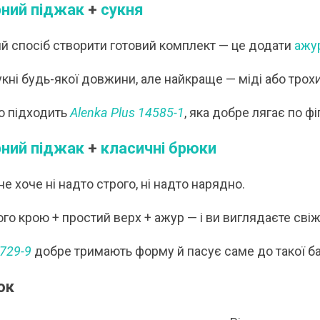
ний піджак
+
сукня
й спосіб створити готовий комплект — це додати
ажу
кні будь-якої довжини, але найкраще — міді або трохи
о підходить
Alenka Plus 14585-1
, яка добре лягає по фі
ний піджак
+
класичні брюки
 не хоче ні надто строго, ні надто нарядно.
о крою + простий верх + ажур — і ви виглядаєте свіжо
1729-9
добре тримають форму й пасує саме до такої ба
ок