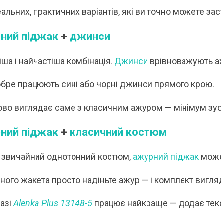
 А ВВЕЧЕРІ ВЖЕ
СПІДНИЦЕЮ: ЩО ОБРАТИ ЦЬОГО ЛІТА?
ДЛ
еальних, практичних варіантів, які ви точно можете за
Літо — це час, коли хочеться почуватися легко,
У 
и вирішила перевірити всіх
впевнено та комфортно. Саме тому все більше
ли
ний піджак
+
джинси
ризів. Зранку світить
жінок звертають увагу не лише на купальники ,
ле
обіду приходить сильний...
а...
ль
ша і найчастіша комбінація.
Джинси
врівноважують аж
Читати далі →
Чи
бре працюють сині або чорні джинси прямого крою.
во виглядає саме з класичним ажуром — мінімум зус
ний піджак
+
класичний костюм
є звичайний однотонний костюм,
ажурний піджак
може 
ного жакета просто надіньте ажур — і комплект вигля
разі
Alenka Plus 13148-5
працює найкраще — додає текс