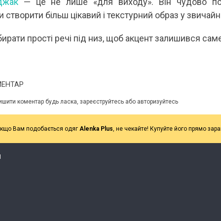
джак
— це не лише «для виходу». Він чудово по
створити більш цікавий і текстурний образ у звичайні
ирати прості речі під низ, щоб акцент залишився саме
МЕНТАР
ишити коментар будь ласка, зареєструйтесь або авторизуйтесь
кщо Вам подобається одяг
Alenka Plus
, не чекайте! Купуйте його прямо зара
Я