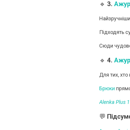
🔹
3.
Ажур
Найзручніши
Підходять су
Сюди чудов
🔹
4.
Ажур
Для тих, хто
Брюки
прямог
Alenka Plus 
💬
Підсум