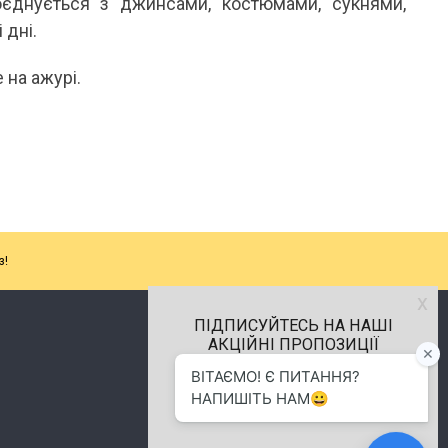
єднується з джинсами, костюмами, сукнями,
 дні.
 на ажурі.
з!
х
ПІДПИСУЙТЕСЬ НА НАШІ
АКЦІЙНІ ПРОПОЗИЦІЇ
м.Хмельницький
(096) 484-01-01
info.alenkaplus@gmail.com
Alenka Plus © 2014- 2026