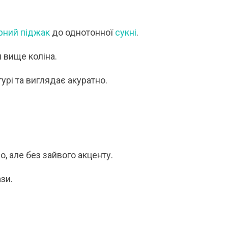
рний піджак
до однотонної
сукні
.
 вище коліна.
гурі та виглядає акуратно.
, але без зайвого акценту.
зи.