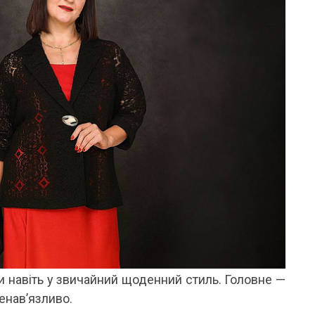
и навіть у звичайний щоденний стиль. Головне —
ненав’язливо.
ОНОВІ ШОРТИ ТА БРЮКИ: ІДЕАЛЬНИЙ ВИБІР
ЯКІ КУПАЛЬНИКИ ЗАРАЗ У ТРЕН