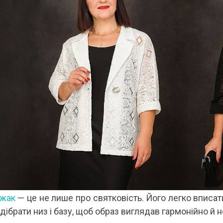
джак
— це не лише про святковість. Його легко вписат
дібрати низ і базу, щоб образ виглядав гармонійно й 
 ДИВУЄ: ЯК ОДЯГАТИСЯ,
КУПАЛЬНИК ІЗ НАКИДКОЮ ЧИ КУПАЛЬНИК ЗІ
ЛЬ