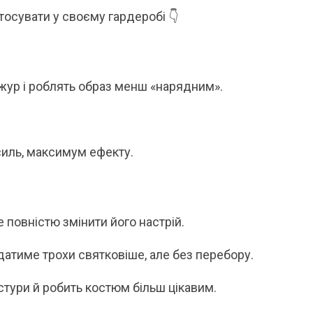
Я ЛІТНЬОЇ ПОРИ
ВІДКРИТІ
стосувати у своєму гардеробі 👇
літню пору особливо цінуються речі, які не
Кожного літа вибір між купаль
ше гарно виглядають, а й дають відчуття
до одного питання: закритий чи
гкості протягом усього дня. Саме тому
зараз тренд не про “або-або”. У мо
онові...
Читати далі →
ур і роблять образ менш «нарядним».
тати далі →
иль, максимум ефекту.
повністю змінити його настрій.
датиме трохи святковіше, але без перебору.
тури й робить костюм більш цікавим.