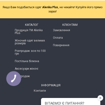
Якщо Вам подобається одяг
Alenka Plus
, не чекайте! Купуйте його прямо
зараз!
КАТАЛОГ
КЛІЄНТАМ
Продукція ТМ Alenka
Замовлення
Plus
Оплата
Жіночий одяг великих
розмірів
Повернення
Розпродаж: все по 100
грн
Постільна білизна
Аксесуари жіночі
Розпродаж
КНОПКА
ЗВ'ЯЗКУ
ІНФОРМАЦІЯ
Контакти