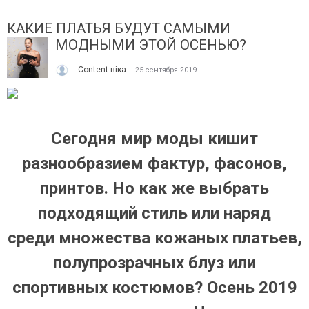
КАКИЕ ПЛАТЬЯ БУДУТ САМЫМИ
МОДНЫМИ ЭТОЙ ОСЕНЬЮ?
Content віка
25 сентября 2019
ІТО, ЯКЕ ПОСТІЙНО ДИВУЄ: ЯК ОДЯГАТИСЯ,
КУПАЛЬНИК ІЗ НАКИДКОЮ 
Сегодня мир моды кишит
ОЛИ ЗРАНКУ СПЕКА, А ВВЕЧЕРІ ВЖЕ ХОЧЕТЬСЯ
СПІДНИЦЕЮ: ЩО ОБРАТИ ЦЬ
УРТКУ?
разнообразием фактур, фасонов,
Літо — це час, коли хочетьс
ього літа погода ніби вирішила перевірити всіх на
впевнено та комфортно. Са
принтов. Но как же выбрать
отовність до сюрпризів. Зранку світить сонце і
жінок звертають увагу не лиш
30°C, після обіду приходить сильний...
подходящий стиль или наряд
Читати далі →
итати далі →
среди множества кожаных платьев,
полупрозрачных блуз или
спортивных костюмов? Осень 2019