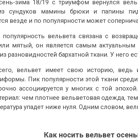
сень-зима 18/19 с триумфом вернулся вельв
из сундуков мамины брюки и папины пид
тся везде и по популярности может сопернич
популярность вельвета связана с возвраще
или мятый, он является самым актуальным 
из разновидностей бархатной ткани. У него е
его, вельвет имеет свою историю, ведь 
ниформы. Пик популярности этой ткани среди
рочно ассоциируется у многих с той эпохой
ериал: чем плотнее вельветовая одежда, тем
ература упадет ниже нуля. Одним словом, вел
Как носить вельвет осен
 ДИВУЄ: ЯК ОДЯГАТИСЯ,
КУПАЛЬНИК ІЗ НАКИДКОЮ ЧИ КУПАЛЬНИК ЗІ
ЛЬ