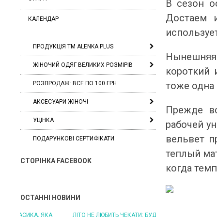
В сезон о
Достаем 
КАЛЕНДАР
используе
ПРОДУКЦІЯ ТМ ALENKA PLUS
Нынешняя 
ЖІНОЧИЙ ОДЯГ ВЕЛИКИХ РОЗМІРІВ
короткий 
РОЗПРОДАЖ: ВСЕ ПО 100 ГРН
тоже одна 
АКСЕСУАРИ ЖІНОЧІ
Прежде вс
УЦІНКА
рабочей у
вельвет п
ПОДАРУНКОВІ СЕРТИФІКАТИ
теплый мат
СТОРІНКА FACEBOOK
когда темп
ОСТАННІ НОВИНИ
ЛІТО НЕ ЛЮБИТЬ ЧЕКАТИ: БУДЬТЕ ГОТОВІ ДО
ЛІТО, ЯКЕ ПОСТІЙНО