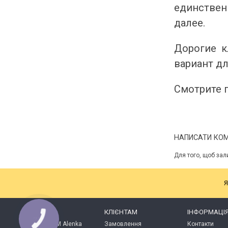
единстве
далее.
Дорогие к
вариант дл
Смотрите 
НАПИСАТИ КО
Для того, щоб зал
Я
КАТАЛОГ
КЛІЄНТАМ
ІНФОРМАЦІ
КНОПКА
ЗВ'ЯЗКУ
Продукція ТМ Alenka
Замовлення
Контакти