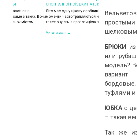
СПОНТАННОЇ ПОЇЗДКИ НА ПЛЯЖ
КОЛИ ЗРАНКУ СПЕКА,
ХОЧЕТЬСЯ КУРТКУ?
Літо має одну цікаву особливість — найкращі
Вельветов
их. Вони
моменти часто трапляються несподівано. Друзі
Цього літа погода ніб
простыми 
,
телефонують із пропозицією поїхати на озеро,...
на готовність до сюрп
сонце і +30°C, після 
шелковыми
Читати далі →
Читати далі →
БРЮКИ
из 
или рубаш
модель? В
вариант –
бордовые.
туфлями и
ЮБКА
с де
– такая ве
Так же и