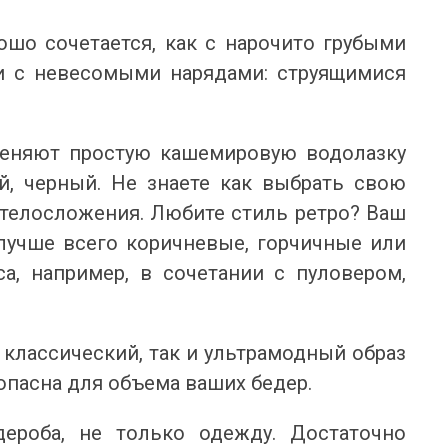
Я ЛІТНЬОЇ ПОРИ
ВІДКРИТІ
літню пору особливо цінуються речі, які не
Кожного літа вибір між купаль
шо сочетается, как с нарочито грубыми
ше гарно виглядають, а й дають відчуття
до одного питання: закритий чи
 и с невесомыми нарядами: струящимися
гкості протягом усього дня. Саме тому
зараз тренд не про “або-або”. У мо
онові...
Читати далі →
тати далі →
теняют простую кашемировую водолазку
й, черный. Не знаете как выбрать свою
 телосложения. Любите стиль ретро? Ваш
лучше всего коричневые, горчичные или
, например, в сочетании с пуловером,
классический, так и ультрамодный образ
опасна для объема ваших бедер.
ероба, не только одежду. Достаточно