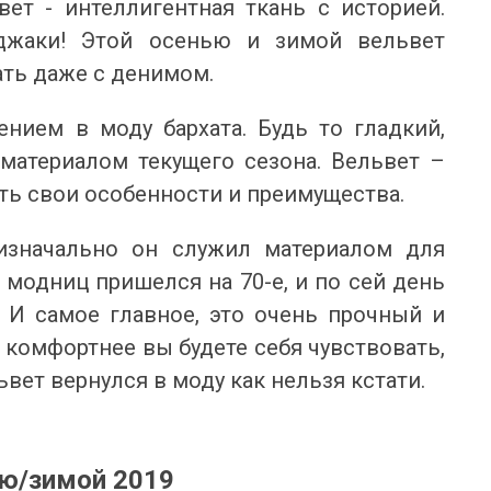
ет - интеллигентная ткань с историей.
жаки! Этой осенью и зимой вельвет
ать даже с денимом.
нием в моду бархата. Будь то гладкий,
материалом текущего сезона. Вельвет –
сть свои особенности и преимущества.
изначально он служил материалом для
 модниц пришелся на 70-е, и по сей день
. И самое главное, это очень прочный и
 комфортнее вы будете себя чувствовать,
ьвет вернулся в моду как нельзя кстати.
ью/зимой 2019
ОНОВІ ШОРТИ ТА БРЮКИ: ІДЕАЛЬНИЙ ВИБІР
ЯКІ КУПАЛЬНИКИ ЗАРАЗ У ТРЕН