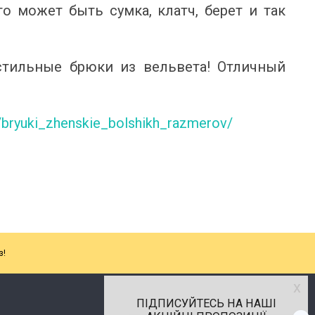
то может быть сумка, клатч, берет и так
стильные брюки из вельвета! Отличный
y/bryuki_zhenskie_bolshikh_razmerov/
з!
х
ПІДПИСУЙТЕСЬ НА НАШІ