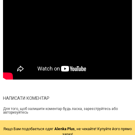
НАПИСАТИ КОМЕНТАР
Для того, щоб залишити коментар будь ласка, зареєструйтесь або
авторизуйтесь
Якщо Вам подобається одяг
Alenka Plus
, не чекайте! Купуйте його прямо
зараз!