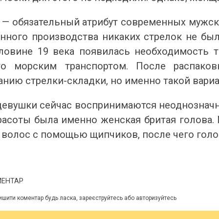
 — обязательный атрибут современных мужски
ного производства никаких стрелок не был
ловине 19 века появилась необходимость т
го морским транспортом. После распако
нию стрелки-складки, но именно такой вариа
евушки сейчас воспринимаются неоднозначно,
расоты была именно женская бритая голова. 
волос с помощью щипчиков, после чего голов
МЕНТАР
ишити коментар будь ласка, зареєструйтесь або авторизуйтесь