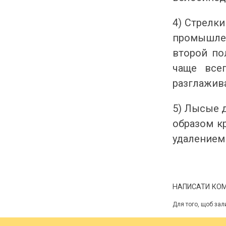
4) Стрелки
промышлен
второй по
чаще все
разглажива
5)
Лысые д
образом к
удалением 
НАПИСАТИ КО
Для того, щоб зал