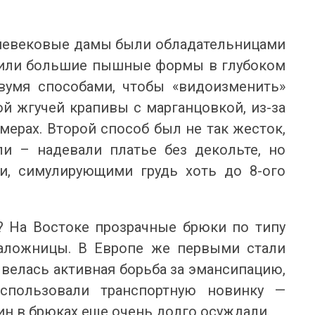
Я ЛІТНЬОЇ ПОРИ
ВІДКРИТІ
літню пору особливо цінуються речі, які не
Кожного літа вибір між купаль
ше гарно виглядають, а й дають відчуття
до одного питання: закритий чи
едневековые дамы были обладательницами
гкості протягом усього дня. Саме тому
зараз тренд не про “або-або”. У мо
юбили большие пышные формы в глубоком
онові...
Читати далі →
вумя способами, чтобы «видоизменить»
тати далі →
й жгучей крапивы с марганцовкой, из-за
мерах. Второй способ был не так жесток,
и – надевали платье без декольте, но
и, симулирующими грудь хоть до 8-ого
? На Востоке прозрачные брюки по типу
наложницы. В Европе же первыми стали
 велась активная борьба за эмансипацию,
спользовали транспортную новинку —
ин в брюках еще очень долго осуждали.