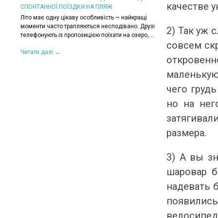
качестве у
СПОНТАННОЇ ПОЇЗДКИ НА ПЛЯЖ
КОЛИ ЗРАНКУ СПЕКА,
ХОЧЕТЬСЯ КУРТКУ?
Літо має одну цікаву особливість — найкращі
их. Вони
моменти часто трапляються несподівано. Друзі
Цього літа погода ніб
2) Так уж
,
телефонують із пропозицією поїхати на озеро,...
на готовність до сюрп
совсем ск
сонце і +30°C, після 
Читати далі →
откровенн
Читати далі →
маленькую
чего грудь
но на нег
затягивал
размера.
3) А вы з
шаровар б
надевать б
появилис
велосипед.