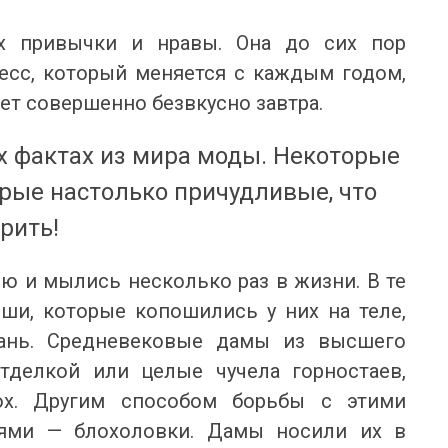
х привычки и нравы. Она до сих пор
есс, который меняется с каждым годом,
удет совершенно безвкусно завтра.
х фактах из мира моды. Некоторые
орые настолько причудливые, что
рить!
ю и мылись несколько раз в жизни. В те
ши, которые копошились у них на теле,
кань. Средневековые дамы из высшего
тделкой или целые чучела горностаев,
ох. Другим способом борьбы с этими
ями — блохоловки. Дамы носили их в
ОНОВІ ШОРТИ ТА БРЮКИ: ІДЕАЛЬНИЙ ВИБІР
ЯКІ КУПАЛЬНИКИ ЗАРАЗ У ТРЕН