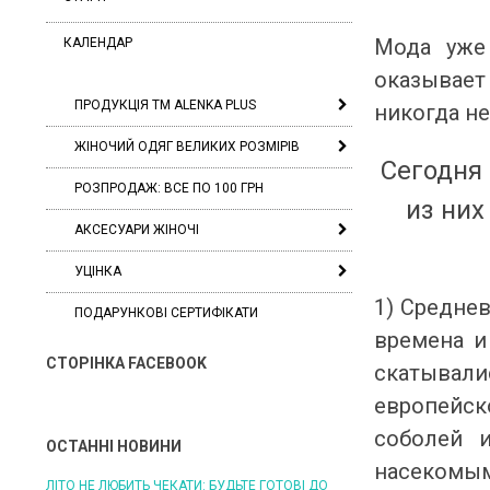
Мода уже
КАЛЕНДАР
оказывает
ПРОДУКЦІЯ ТМ ALENKA PLUS
никогда не
ЖІНОЧИЙ ОДЯГ ВЕЛИКИХ РОЗМІРІВ
Сегодня
РОЗПРОДАЖ: ВСЕ ПО 100 ГРН
из них
АКСЕСУАРИ ЖІНОЧІ
УЦІНКА
1) Средне
ПОДАРУНКОВІ СЕРТИФІКАТИ
времена и
СТОРІНКА FACEBOOK
скатывали
европейск
соболей 
ОСТАННІ НОВИНИ
насекомы
ЛІТО НЕ ЛЮБИТЬ ЧЕКАТИ: БУДЬТЕ ГОТОВІ ДО
ЛІТО, ЯКЕ ПОСТІЙНО