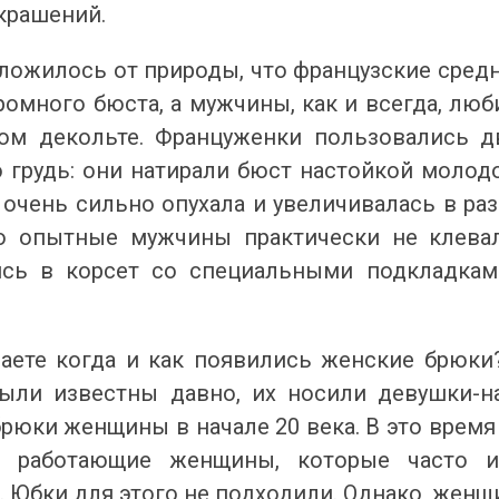
крашений.
 А ВВЕЧЕРІ ВЖЕ
СПІДНИЦЕЮ: ЩО ОБРАТИ ЦЬОГО ЛІТА?
ДЛ
Літо — це час, коли хочеться почуватися легко,
У 
и вирішила перевірити всіх
впевнено та комфортно. Саме тому все більше
ли
 сложилось от природы, что французские ср
ризів. Зранку світить
жінок звертають увагу не лише на купальники ,
ле
ромного бюста, а мужчины, как и всегда, л
обіду приходить сильний...
а...
ль
ом декольте. Француженки пользовались д
Читати далі →
Чи
 грудь: они натирали бюст настойкой молодо
 очень сильно опухала и увеличивалась в раз
о опытные мужчины практически не клевал
ись в корсет со специальными подкладкам
наете когда и как появились женские брюки
ыли известны давно, их носили девушки-
рюки женщины в начале 20 века. В это время
ь работающие женщины, которые часто и
 Юбки для этого не подходили. Однако, женщ