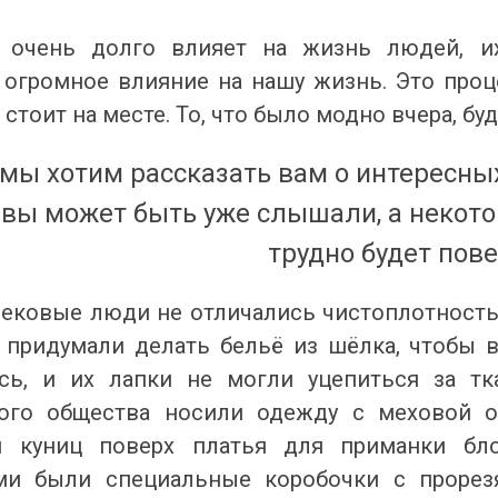
 очень долго влияет на жизнь людей, и
 огромное влияние на нашу жизнь. Это проц
 стоит на месте. То, что было модно вчера, б
 мы хотим рассказать вам о интересны
 вы может быть уже слышали, а некот
трудно будет пове
вековые люди не отличались чистоплотность
 придумали делать бельё из шёлка, чтобы в
сь, и их лапки не могли уцепиться за т
ого общества носили одежду с меховой о
и куниц поверх платья для приманки бл
ми были специальные коробочки с прорез
 ДИВУЄ: ЯК ОДЯГАТИСЯ,
КУПАЛЬНИК ІЗ НАКИДКОЮ ЧИ КУПАЛЬНИК ЗІ
ЛЬ