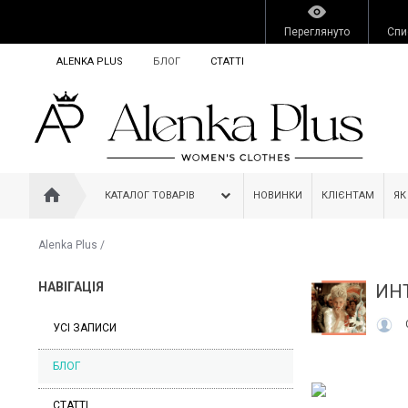
Переглянуто
Спи
ALENKA PLUS
БЛОГ
СТАТТІ
КАТАЛОГ ТОВАРІВ
НОВИНКИ
КЛІЄНТАМ
ЯК
Alenka Plus
/
НАВІГАЦІЯ
ИН
УСІ ЗАПИСИ
БЛОГ
СТАТТІ