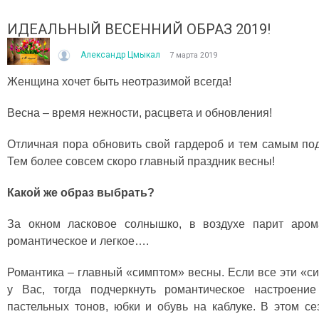
ИДЕАЛЬНЫЙ ВЕСЕННИЙ ОБРАЗ 2019!
Александр Цмыкал
7 марта 2019
Женщина хочет быть неотразимой всегда!
Весна – время нежности, расцвета и обновления!
ІТО, ЯКЕ ПОСТІЙНО ДИВУЄ: ЯК ОДЯГАТИСЯ,
КУПАЛЬНИК ІЗ НАКИДКОЮ 
Отличная пора обновить свой гардероб и тем самым под
ОЛИ ЗРАНКУ СПЕКА, А ВВЕЧЕРІ ВЖЕ ХОЧЕТЬСЯ
СПІДНИЦЕЮ: ЩО ОБРАТИ ЦЬ
Тем более совсем скоро главный праздник весны!
УРТКУ?
Літо — це час, коли хочетьс
ього літа погода ніби вирішила перевірити всіх на
впевнено та комфортно. Са
Какой же образ выбрать?
отовність до сюрпризів. Зранку світить сонце і
жінок звертають увагу не лиш
30°C, після обіду приходить сильний...
Читати далі →
За окном ласковое солнышко, в воздухе парит аром
итати далі →
романтическое и легкое….
Романтика – главный «симптом» весны. Если все эти «
у Вас, тогда подчеркнуть романтическое настроени
пастельных тонов, юбки и обувь на каблуке. В этом с