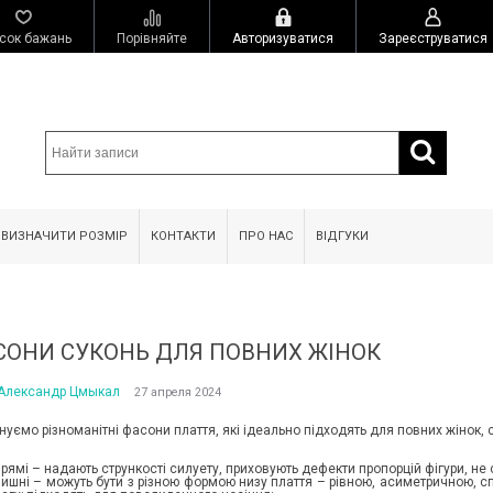
сок бажань
Порівняйте
Авторизуватися
Зареєструватися
 ВИЗНАЧИТИ РОЗМІР
КОНТАКТИ
ПРО НАС
ВІДГУКИ
СОНИ СУКОНЬ ДЛЯ ПОВНИХ ЖІНОК
Александр Цмыкал
27 апреля 2024
уємо різноманітні фасони плаття, які ідеально підходять для повних жінок, 
рямі – надають стрункості силуету, приховують дефекти пропорцій фігури, не с
пишні – можуть бути з різною формою низу плаття – рівною, асиметричною, с