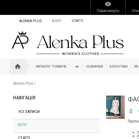
Переглянуто
Спи
ALENKA PLUS
БЛОГ
СТАТТІ
КАТАЛОГ ТОВАРІВ
НОВИНКИ
КЛІЄНТАМ
ЯК
Alenka Plus
/
НАВІГАЦІЯ
ФА
УСІ ЗАПИСИ
Пропон
БЛОГ
п
СТАТТІ