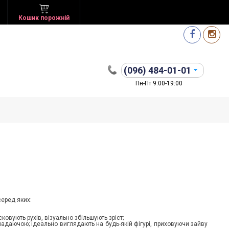
Кошик порожній
(096)
484-01-01
Пн-Пт 9:00-19:00
серед яких:
ковують рухів, візуально збільшують зріст;
падаючою; ідеально виглядають на будь-якій фігурі, приховуючи зайву