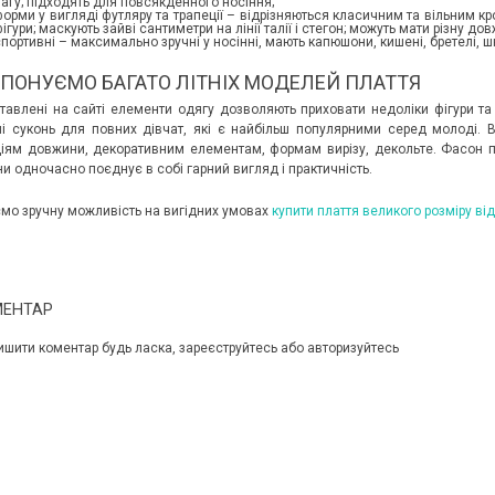
вагу; підходять для повсякденного носіння;
орми у вигляді футляру та трапеції – відрізняються класичним та вільним кро
ігури; маскують зайві сантиметри на лінії талії і стегон; можуть мати різну до
портивні – максимально зручні у носінні, мають капюшони, кишені, бретелі, ш
ПОНУЄМО БАГАТО ЛІТНІХ МОДЕЛЕЙ ПЛАТТЯ
тавлені на сайті елементи одягу дозволяють приховати недоліки фігури та 
і суконь для повних дівчат, які є найбільш популярними серед молоді. В
ціям довжини, декоративним елементам, формам вирізу, декольте. Фасон пла
ни одночасно поєднує в собі гарний вигляд і практичність.
мо зручну можливість на вигідних умовах
купити плаття великого розміру ві
МЕНТАР
ишити коментар будь ласка, зареєструйтесь або авторизуйтесь
 ДИВУЄ: ЯК ОДЯГАТИСЯ,
КУПАЛЬНИК ІЗ НАКИДКОЮ ЧИ КУПАЛЬНИК ЗІ
ЛЬ