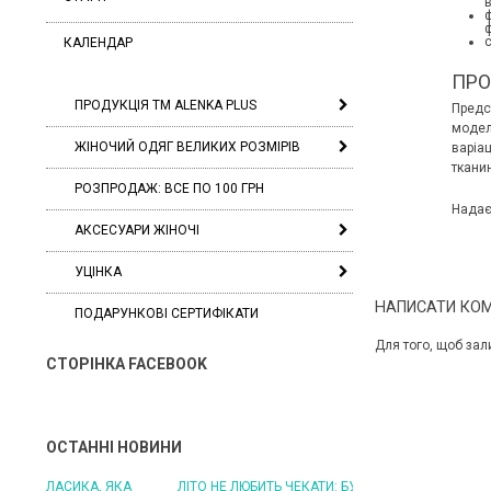
ф
ф
с
КАЛЕНДАР
ПРО
ПРОДУКЦІЯ ТМ ALENKA PLUS
Предс
модел
ЖІНОЧИЙ ОДЯГ ВЕЛИКИХ РОЗМІРІВ
варіа
ткани
РОЗПРОДАЖ: ВСЕ ПО 100 ГРН
Надає
АКСЕСУАРИ ЖІНОЧІ
УЦІНКА
НАПИСАТИ КО
ПОДАРУНКОВІ СЕРТИФІКАТИ
Для того, щоб зал
СТОРІНКА FACEBOOK
ОСТАННІ НОВИНИ
ЛІТО НЕ ЛЮБИТЬ ЧЕКАТИ: БУДЬТЕ ГОТОВІ ДО
ЛІТО, ЯКЕ ПОСТІЙНО