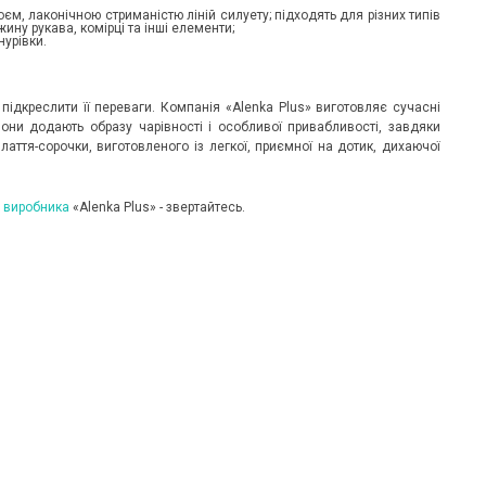
єм, лаконічною стриманістю ліній силуету; підходять для різних типів
вжину рукава, комірці та інші елементи;
нурівки.
підкреслити її переваги. Компанія «Alenka Plus» виготовляє сучасні
они додають образу чарівності і особливої привабливості, завдяки
ття-сорочки, виготовленого із легкої, приємної на дотик, дихаючої
д виробника
«Alenka Plus» - звертайтесь.
ОНОВІ ШОРТИ ТА БРЮКИ: ІДЕАЛЬНИЙ ВИБІР
ЯКІ КУПАЛЬНИКИ ЗАРАЗ У ТРЕН