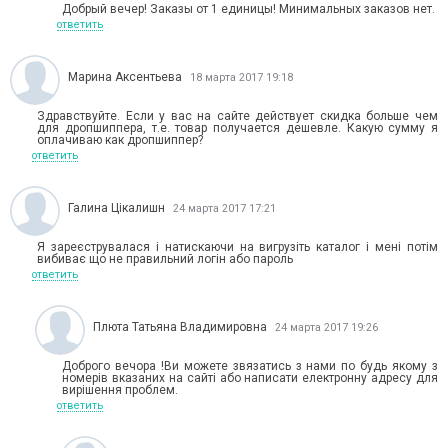
Добрый вечер! Заказы от 1 единицы! Минимальных заказов нет.
ответить
Марина Аксентьева
18 марта 2017 19:18
Здравствуйте. Если у вас на сайте действует скидка больше чем
для дропшиппера, т.е. товар получается дешевле. Какую сумму я
оплачиваю как дропшиппер?
ответить
Галина Цікалишн
24 марта 2017 17:21
Я зареєструвалася і натискаючи на вигрузіть каталог і мені потім
вибиває що не правильний логін або пароль
ответить
Плюта Татьяна Владимировна
24 марта 2017 19:26
Доброго вечора !Ви можете звязатись з нами по будь якому з
номерів вказаних на сайті або написати електронну адресу для
вирішення проблем.
ответить