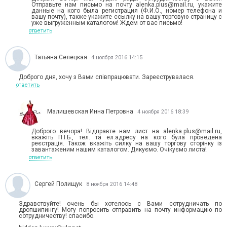
Отправьте нам письмо на почту alenka.plus@mail.ru, укажите
данные на кого была регистрация (Ф.И.О., номер телефона и
вашу почту), также укажите ссылку на вашу торговую страницу с
уже выгруженным каталогом! Ждем от вас письмо!
ответить
Татьяна Селецкая
4 ноября 2016 14:15
Доброго дня, хочу з Вами співпрацювати. Зареєструвалася.
ответить
Малишевская Инна Петровна
4 ноября 2016 18:39
Доброго вечора! Відправте нам лист на alenka.plus@mail.ru,
вкажіть П.І.Б., тел. та ел.адресу на кого була проведена
реєстрація. Також вкажіть силку на вашу торгову сторінку із
завантаженим нашим каталогом. Дякуємо. Очікуємо листа!
ответить
Сергей Полищук
8 ноября 2016 14:48
Здравствуйте! очень бы хотелось с Вами сотрудничать по
дропшипингу! Могу попросить отправить на почту информацию по
сотрудничеству! спасибо.