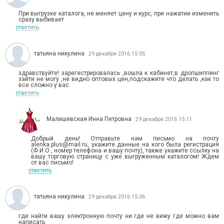
При выгрузке каталога, не меняет цену и курс, при нажатии изменить
сразу выбивает
ответить
татьяна никулина
29 декабря 2016 15:05
здравствуйте! зарегестрировалась ,вошла к кабинет,в дропшиппинг
зайти не могу ,не видно оптовых цен,подскажите что делать ,как то
все сложно у вас
ответить
Малишевская Инна Петровна
29 декабря 2016 15:11
Добрый день! Отправьте нам письмо на почту
alenka.plus@mail.ru, укажите данные на кого была регистрация
(Ф.И.О., номер телефона и вашу почту), также укажите ссылку на
вашу торговую страницу с уже выгруженным каталогом! Ждем
от вас письмо!
ответить
татьяна никулина
29 декабря 2016 15:06
где найти вашу электронную почту ни где не вижу где можно вам
написать