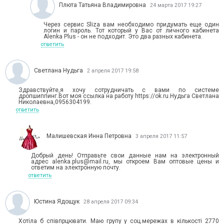
Плюта Татьяна Владимировна
24 марта 2017 19:27
Через сервис Sliza вам необходимо придумать еще один
логин и пароль. Тот который у Вас от личного кабинета
Alenka Plus - он не подходит. Это два разных кабинета.
ответить
Светлана Нудьга
2 апреля 2017 19:58
Здравствуйте,я хочу сотрудничать с вами по системе
дропшиппинг.Вот моя ссылка на работу https://ok.ru.Нудьга Светлана
Николаевна,0956304199.
ответить
Малишевская Инна Петровна
3 апреля 2017 11:57
Добрый день! Отправьте свои данные нам на электронный
адрес alenka.plus@mail.ru, мы откроем Вам оптовые цены и
ответим на электронную почту.
ответить
Юстина Ядощук
28 апреля 2017 09:34
Хотіла б співпрцювати. Маю групу у соц.мережах в кількості 2770