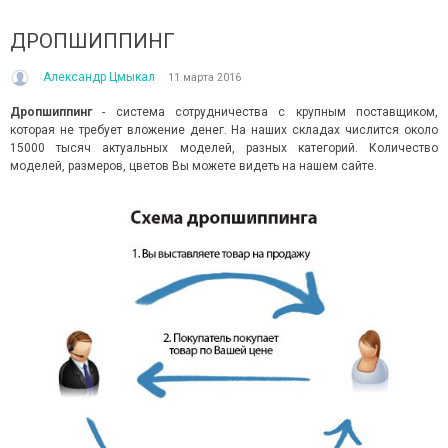
ДРОПШИППИНГ
Александр Цмыкал
11 марта 2016
Дропшиппинг
- система сотрудничества с крупным поставщиком,
которая не требует вложение денег. На наших складах числится около
15000 тысяч актуальных моделей, разных категорий. Количество
моделей, размеров, цветов Вы можете видеть на нашем сайте.
ЬОНОВІ ШОРТИ ТА БРЮКИ: ІДЕАЛЬНИЙ ВИБІР ДЛЯ
ЯКІ КУПАЛЬНИКИ ЗАРАЗ У Т
ІТНЬОЇ ПОРИ
ВІДКРИТІ
 літню пору особливо цінуються речі, які не лише
Кожного літа вибір між куп
арно виглядають, а й дають відчуття легкості
до одного питання: закрити
ротягом усього дня. Саме тому льонові...
зараз тренд не про “або-або”. 
итати далі →
Читати далі →