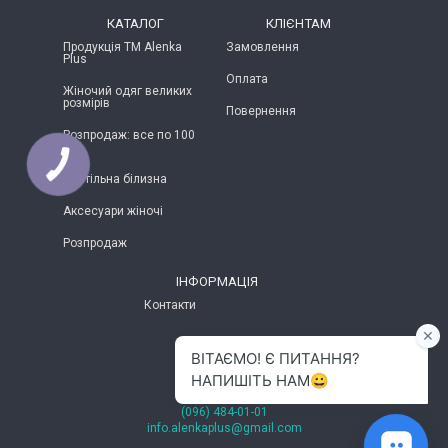
КАТАЛОГ
КЛІЄНТАМ
Продукція ТМ Alenka
Замовлення
Plus
Оплата
Жіночий одяг великих
розмірів
Повернення
Розпродаж: все по 100
грн
Постільна білизна
Аксесуари жіночі
Розпродаж
ІНФОРМАЦІЯ
Контакти
м.Хмельницький
(096) 484-01-01
info.alenkaplus@gmail.com