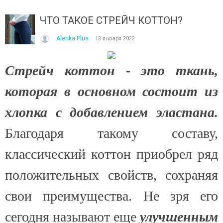
ЧТО ТАКОЕ СТРЕЙЧ КОТТОН?
Alenka Plus
13 января 2022
Стрейч коттон - это ткань,
которая в основном состоит из
ІТО, ЯКЕ ПОСТІЙНО ДИВУЄ: ЯК ОДЯГАТИСЯ,
КУПАЛЬНИК ІЗ НАКИДКОЮ 
ОЛИ ЗРАНКУ СПЕКА, А ВВЕЧЕРІ ВЖЕ ХОЧЕТЬСЯ
СПІДНИЦЕЮ: ЩО ОБРАТИ ЦЬ
хлопка с добавлением эластана.
УРТКУ?
Літо — це час, коли хочетьс
ього літа погода ніби вирішила перевірити всіх на
впевнено та комфортно. Са
Благодаря такому составу,
отовність до сюрпризів. Зранку світить сонце і
жінок звертають увагу не лиш
30°C, після обіду приходить сильний...
классический коттон приобрел ряд
Читати далі →
итати далі →
положительных свойств, сохраняя
свои преимущества. Не зря его
сегодня называют еще
улучшенным