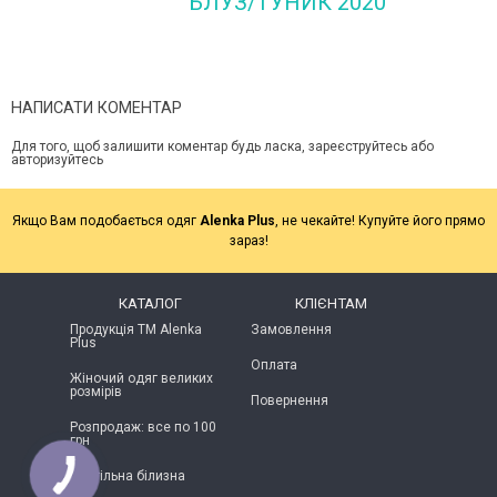
БЛУЗ/ТУНИК 2020
НАПИСАТИ КОМЕНТАР
Для того, щоб залишити коментар будь ласка, зареєструйтесь або
авторизуйтесь
Якщо Вам подобається одяг
Alenka Plus
, не чекайте! Купуйте його прямо
зараз!
КАТАЛОГ
КЛІЄНТАМ
Продукція ТМ Alenka
Замовлення
Plus
Оплата
Жіночий одяг великих
розмірів
Повернення
Розпродаж: все по 100
грн
Постільна білизна