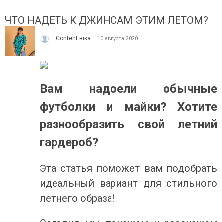
ЧТО НАДЕТЬ К ДЖИНСАМ ЭТИМ ЛЕТОМ?
Content віка
10 августа 2020
Вам надоели обычные
ІТО, ЯКЕ ПОСТІЙНО ДИВУЄ: ЯК ОДЯГАТИСЯ,
КУПАЛЬНИК ІЗ НАКИДКОЮ 
футболки и майки? Хотите
ОЛИ ЗРАНКУ СПЕКА, А ВВЕЧЕРІ ВЖЕ ХОЧЕТЬСЯ
СПІДНИЦЕЮ: ЩО ОБРАТИ ЦЬ
УРТКУ?
Літо — це час, коли хочетьс
разнообразить свой летний
ього літа погода ніби вирішила перевірити всіх на
впевнено та комфортно. Са
отовність до сюрпризів. Зранку світить сонце і
жінок звертають увагу не лиш
гардероб?
30°C, після обіду приходить сильний...
Читати далі →
итати далі →
Эта статья поможет вам подобрать
идеальный вариант для стильного
летнего образа!