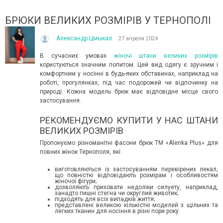
БРЮКИ ВЕЛИКИХ РОЗМІРІВ У ТЕРНОПОЛІ
Александр Цмыкал
27 апреля 2024
В сучасних умовах
жіночі штани великих розмірів
користуються значним попитом. Цей вид одягу є зручним і
комфортним у носінні в будь-яких обставинах, наприклад на
роботі, прогулянках, під час подорожей чи відпочинку на
природі. Кожна модель брюк має відповідне місце свого
ЛІТО, ЯКЕ ПОСТІЙНО ДИВУЄ: ЯК ОДЯГАТИСЯ,
КУПАЛЬНИК ІЗ НАКИДКОЮ
застосування.
КОЛИ ЗРАНКУ СПЕКА, А ВВЕЧЕРІ ВЖЕ ХОЧЕТЬСЯ
СПІДНИЦЕЮ: ЩО ОБРАТИ Ц
КУРТКУ?
Літо — це час, коли хочет
РЕКОМЕНДУЄМО КУПИТИ У НАС ШТАНИ
Цього літа погода ніби вирішила перевірити всіх на
впевнено та комфортно. С
ВЕЛИКИХ РОЗМІРІВ
готовність до сюрпризів. Зранку світить сонце і
жінок звертають увагу не л
Пропонуємо різноманітні фасони брюк ТМ «Alenka Plus» для
+30°C, після обіду приходить сильний...
Читати далі →
повних жінок Тернополя, які:
Читати далі →
виготовляються із застосуванням перевірених лекал,
що повністю відповідають розмірам і особливостям
жіночої фігури;
дозволяють приховати недоліки силуету, наприклад,
занадто пишні стегна чи округлий животик;
підходять для всіх випадків життя;
представлені великою кількістю моделей з щільних та
легких тканин для носіння в різні пори року.