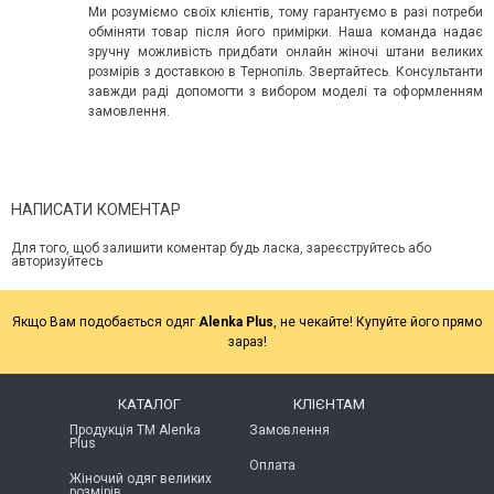
Ми розуміємо своїх клієнтів, тому гарантуємо в разі потреби
обміняти товар після його примірки. Наша команда надає
зручну можливість придбати онлайн жіночі штани великих
розмірів з доставкою в Тернопіль. Звертайтесь. Консультанти
завжди раді допомогти з вибором моделі та оформленням
замовлення.
НАПИСАТИ КОМЕНТАР
Для того, щоб залишити коментар будь ласка, зареєструйтесь або
авторизуйтесь
Якщо Вам подобається одяг
Alenka Plus
, не чекайте! Купуйте його прямо
зараз!
КАТАЛОГ
КЛІЄНТАМ
Продукція ТМ Alenka
Замовлення
Plus
Оплата
Жіночий одяг великих
розмірів