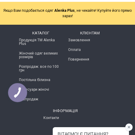
Якщо Вам подобається одяг
Alenka Plus
, не чекайте! Купуйте його прямо
зараз!
КАТАЛОГ
КЛІЄНТАМ
Продукція ТМ Alenka
Замовлення
Plus
Оплата
Жіночий одяг великих
розмірів
Повернення
Розпродаж: все по 100
грн
Постільна білизна
Аксесуари жіночі
Розпродаж
ІНФОРМАЦІЯ
Контакти