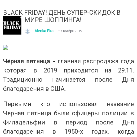
BLACK FRIDAY! ДЕНЬ СУПЕР-СКИДОК В
МИРЕ ШОППИНГА!
Alenka Plus
27 ноября 2019
ІТО, ЯКЕ ПОСТІЙНО ДИВУЄ: ЯК ОДЯГАТИСЯ,
КУПАЛЬНИК ІЗ НАКИДКОЮ 
Чёрная пятница -
главная распродажа года
ОЛИ ЗРАНКУ СПЕКА, А ВВЕЧЕРІ ВЖЕ ХОЧЕТЬСЯ
СПІДНИЦЕЮ: ЩО ОБРАТИ ЦЬ
которая в 2019 приходится на 29.11.
УРТКУ?
Літо — це час, коли хочетьс
ього літа погода ніби вирішила перевірити всіх на
впевнено та комфортно. Са
Традиционно начинается после Дня
отовність до сюрпризів. Зранку світить сонце і
жінок звертають увагу не лиш
благодарения в США.
30°C, після обіду приходить сильний...
Читати далі →
итати далі →
Первыми кто использовал название
Чёрная пятница были офицеры полиции в
Филадельфии в период после Дня
благодарения в 1950-х годах, когда