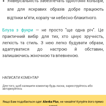
Універсальність забезпечать однотонні кольори,
але для яскравих образів добре працюють
відтінки м’яти, коралу чи небесно-блакитного.
Блуза з фукри
— не просто "ще одна річ". Це
практичний вибір для тих, хто цінує зручність,
легкість та стиль. З нею легко будувати образи,
адаптуватися до настрою й обставин,
залишаючись жіночною та впевненою.
НАПИСАТИ КОМЕНТАР
Для того, щоб залишити коментар будь ласка, зареєструйтесь або
авторизуйтесь
Якщо Вам подобається одяг
Alenka Plus
, не чекайте! Купуйте його прямо