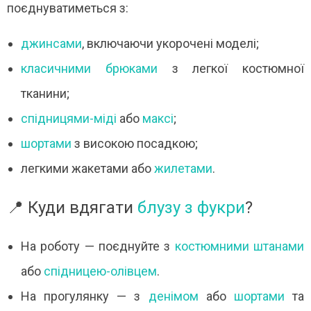
поєднуватиметься з:
джинсами
, включаючи укорочені моделі;
класичними брюками
з легкої костюмної
тканини;
спідницями-міді
або
максі
;
шортами
з високою посадкою;
легкими жакетами або
жилетами
.
📍 Куди вдягати
блузу з фукри
?
На роботу — поєднуйте з
костюмними штанами
або
спідницею-олівцем
.
На прогулянку — з
денімом
або
шортами
та