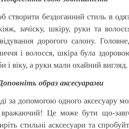
б створити бездоганний стиль в одяз
кіяж, зачіску, шкіру, руки та волосс
двідування дорогого салону. Головн
личчя і волосся, шкіра була здоровою
би і віку, а руки мали охайний вигляд
 Доповніть образ аксесуарами
оді за допомогою одного аксесуару м
 вражаючий! Це може бути що-завго
иріть стильні асксесуари та спробуй