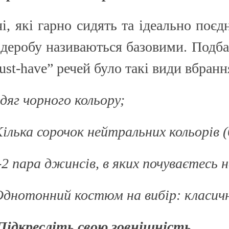
 А ВВЕЧЕРІ ВЖЕ
СПІДНИЦЕЮ: ЩО ОБРАТИ ЦЬОГО ЛІТА?
ДЛ
Літо — це час, коли хочеться почуватися легко,
У 
чі, які гарно сидять та ідеально поє
и вирішила перевірити всіх
впевнено та комфортно. Саме тому все більше
ли
ризів. Зранку світить
жінок звертають увагу не лише на купальники ,
ле
рдеробу називаються базовими. Подб
обіду приходить сильний...
а...
ль
ust-have” речей було такі види вбранн
Читати далі →
Чи
Одяг чорного кольору;
Кілька сорочок нейтральних кольорів (б
1-2 пара джинсів, в яких почуваєтесь н
Однотонний костюм на вибір: класич
 Підкресліть свою зовнішність