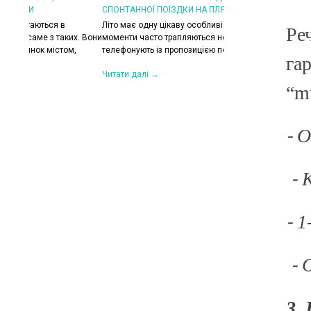
СПОНТАННОЇ ПОЇЗДКИ НА ПЛЯЖ
КОЛИ ЗРАНКУ СПЕКА,
ХОЧЕТЬСЯ КУРТКУ?
Літо має одну цікаву особливість — найкращі
Ре
их. Вони
моменти часто трапляються несподівано. Друзі
Цього літа погода ніб
,
телефонують із пропозицією поїхати на озеро,...
на готовність до сюрп
га
сонце і +30°C, після 
Читати далі →
“m
Читати далі →
⁃ 
⁃ 
⁃ 
⁃ 
3.