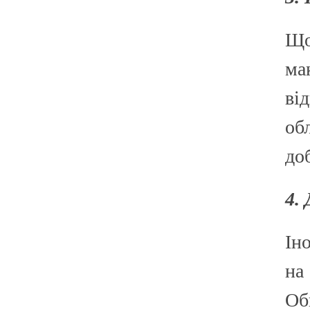
Що
ма
ві
об
до
4.
Ін
на
Об