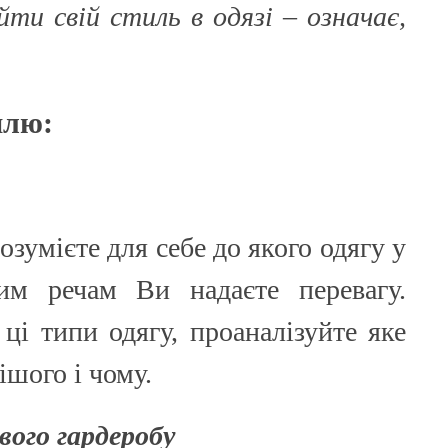
ти свій стиль в одязі – означає,
илю:
озумієте для себе до якого одягу у
м речам Ви надаєте перевагу.
ці типи одягу, проаналізуйте яке
ішого і чому.
ового гардеробу
ОНОВІ ШОРТИ ТА БРЮКИ: ІДЕАЛЬНИЙ ВИБІР
ЯКІ КУПАЛЬНИКИ ЗАРАЗ У ТРЕН