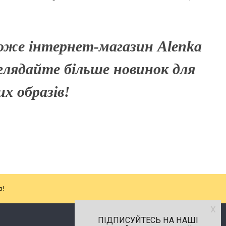
оже інтернет-магазин Alenka
глядайте більше новинок для
х образів!
з!
х
ПІДПИСУЙТЕСЬ НА НАШІ