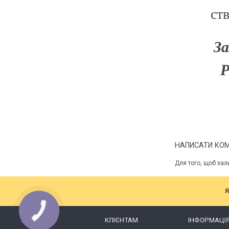
ст
З
P
НАПИСАТИ КО
Для того, щоб зал
Я
КАТАЛОГ
КЛІЄНТАМ
ІНФОРМАЦІ