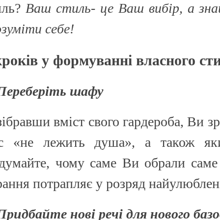
иль?
Ваш стиль- це Ваш вибір, а знай
озуміти себе!
кроків у формуванні власного ст
 Переберіть шафу
зібравши вміст свого гардероба, Ви зр
с «не лежить душа», а також яки
думайте, чому саме Ви обрали саме 
рання потрапляє у розряд найулюблен
 Придбайте нові речі для нового баз
 ДИВУЄ: ЯК ОДЯГАТИСЯ,
КУПАЛЬНИК ІЗ НАКИДКОЮ ЧИ КУПАЛЬНИК ЗІ
ЛЬ