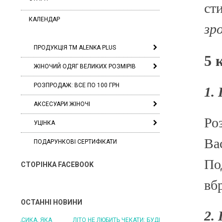
ст
КАЛЕНДАР
зр
ПРОДУКЦІЯ ТМ ALENKA PLUS
5 
ЖІНОЧИЙ ОДЯГ ВЕЛИКИХ РОЗМІРІВ
РОЗПРОДАЖ: ВСЕ ПО 100 ГРН
1.
АКСЕСУАРИ ЖІНОЧІ
Ро
УЦІНКА
Ва
ПОДАРУНКОВІ СЕРТИФІКАТИ
По
СТОРІНКА FACEBOOK
вб
ОСТАННІ НОВИНИ
2.
ЛІТО НЕ ЛЮБИТЬ ЧЕКАТИ: БУДЬТЕ ГОТОВІ ДО
ЛІТО, ЯКЕ ПОСТІЙНО