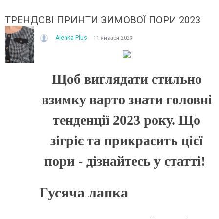
ТРЕНДОВІ ПРИНТИ ЗИМОВОЇ ПОРИ 2023
Alenka Plus
11 января 2023
Щоб виглядати стильно
ІТО, ЯКЕ ПОСТІЙНО ДИВУЄ: ЯК ОДЯГАТИСЯ,
КУПАЛЬНИК ІЗ НАКИДКОЮ 
взимку варто знати головні
ОЛИ ЗРАНКУ СПЕКА, А ВВЕЧЕРІ ВЖЕ ХОЧЕТЬСЯ
СПІДНИЦЕЮ: ЩО ОБРАТИ ЦЬ
УРТКУ?
Літо — це час, коли хочетьс
тенденції 2023 року. Що
ього літа погода ніби вирішила перевірити всіх на
впевнено та комфортно. Са
отовність до сюрпризів. Зранку світить сонце і
жінок звертають увагу не лиш
зігріє та прикрасить цієї
30°C, після обіду приходить сильний...
Читати далі →
пори - дізнайтесь у статті!
итати далі →
Гусяча лапка