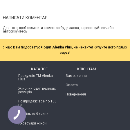
НАПИСАТИ КОМЕНТАР
Для того, щоб залишити коментар будь ласка, зареєструйтесь або
авторизуйтесь
Якщо Вам подобається одяг
Alenka Plus
, не чекайте! Купуйте його прямо
зараз!
КАТАЛОГ
КЛІЄНТАМ
Продукція ТМ Alenka
Замовлення
Plus
Оплата
Жіночий одяг великих
розмірів
Повернення
Розпродаж: все по 100
грн
Постільна білизна
Аксесуари жіночі