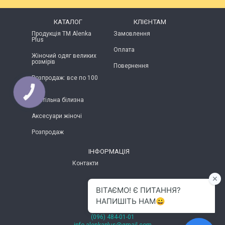
КАТАЛОГ
КЛІЄНТАМ
Продукція ТМ Alenka
Замовлення
Plus
Оплата
Жіночий одяг великих
розмірів
Повернення
Розпродаж: все по 100
грн
КНОПКА
ЗВ'ЯЗКУ
Постільна білизна
Аксесуари жіночі
Розпродаж
ІНФОРМАЦІЯ
Контакти
м.Хмельницький
(096) 484-01-01