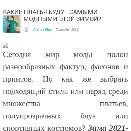
КАКИЕ ПЛАТЬЯ БУДУТ САМЫМИ
МОДНЫМИ ЭТОЙ ЗИМОЙ?
Alenka Plus
7 декабря 2021
Сегодня мир моды полон
ІТО, ЯКЕ ПОСТІЙНО ДИВУЄ: ЯК ОДЯГАТИСЯ,
КУПАЛЬНИК ІЗ НАКИДКОЮ 
ОЛИ ЗРАНКУ СПЕКА, А ВВЕЧЕРІ ВЖЕ ХОЧЕТЬСЯ
СПІДНИЦЕЮ: ЩО ОБРАТИ ЦЬ
разнообразных фактур, фасонов и
УРТКУ?
Літо — це час, коли хочетьс
ього літа погода ніби вирішила перевірити всіх на
впевнено та комфортно. Са
принтов. Но как же выбрать
отовність до сюрпризів. Зранку світить сонце і
жінок звертають увагу не лиш
30°C, після обіду приходить сильний...
подходящий стиль или наряд среди
Читати далі →
итати далі →
множества платьев,
полупрозрачных блуз или
спортивных костюмов?
Зима 2021-