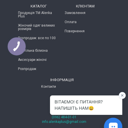
КАТАЛОГ
КЛІЄНТАМ
Продукція ТМ Alenka
Замовлення
Plus
Оплата
Жіночий одяг великих
розмірів
Повернення
Розпродаж: все по 100
грн
Постільна білизна
Аксесуари жіночі
Розпродаж
ІНФОРМАЦІЯ
Контакти
м.Хмельницький
(096) 484-01-01
info.alenkaplus@gmail.com