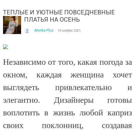
ТЕПЛЫЕ И УЮТНЫЕ ПОВСЕДНЕВНЫЕ
ПЛАТЬЯ НА ОСЕНЬ
Alenka Plus
10 ноября 2021
ІТО, ЯКЕ ПОСТІЙНО ДИВУЄ: ЯК ОДЯГАТИСЯ,
КУПАЛЬНИК ІЗ НАКИДКОЮ 
Независимо от того, какая погода за
ОЛИ ЗРАНКУ СПЕКА, А ВВЕЧЕРІ ВЖЕ ХОЧЕТЬСЯ
СПІДНИЦЕЮ: ЩО ОБРАТИ ЦЬ
УРТКУ?
Літо — це час, коли хочетьс
окном, каждая женщина хочет
ього літа погода ніби вирішила перевірити всіх на
впевнено та комфортно. Са
отовність до сюрпризів. Зранку світить сонце і
жінок звертають увагу не лиш
выглядеть привлекательно и
30°C, після обіду приходить сильний...
Читати далі →
элегантно. Дизайнеры готовы
итати далі →
воплотить в жизнь любой каприз
своих поклонниц, создавая