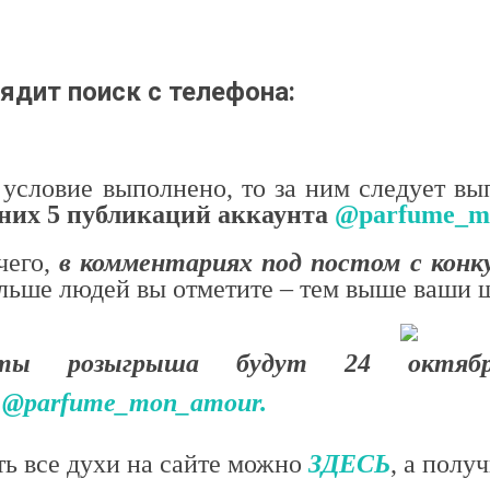
 А ВВЕЧЕРІ ВЖЕ
СПІДНИЦЕЮ: ЩО ОБРАТИ ЦЬОГО ЛІТА?
ДЛ
Літо — це час, коли хочеться почуватися легко,
У 
и вирішила перевірити всіх
впевнено та комфортно. Саме тому все більше
ли
ризів. Зранку світить
жінок звертають увагу не лише на купальники ,
ле
ядит поиск с телефона:
обіду приходить сильний...
а...
ль
Читати далі →
Чи
 условие выполнено, то за ним следует вы
них 5 публикаций аккаунта
@parfume_m
чего,
в комментариях под постом с конк
льше людей вы отметите – тем выше ваши ш
таты розыгрыша будут 24 октя
m
@parfume_mon_amour.
ь все духи на сайте можно
ЗДЕСЬ
, а полу