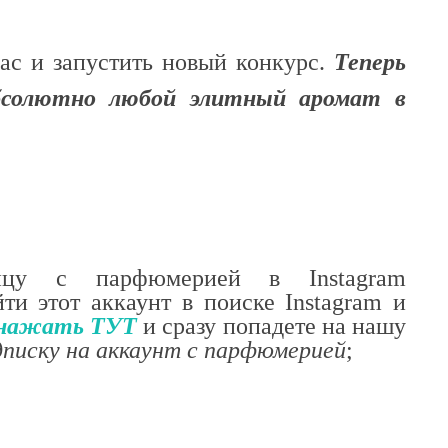
ас и запустить новый конкурс.
Т
еперь
бсолютно любой элитный аромат в
цу с парфюмерией в Instagram
ти этот аккаунт в поиске Instagram и
нажать ТУТ
и сразу попадете на нашу
дписку на аккаунт с парфюмерией
;
ОНОВІ ШОРТИ ТА БРЮКИ: ІДЕАЛЬНИЙ ВИБІР
ЯКІ КУПАЛЬНИКИ ЗАРАЗ У ТРЕН