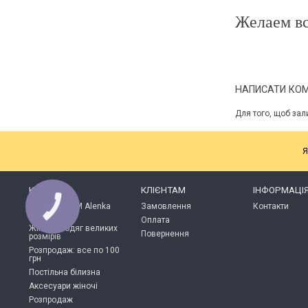
Желаем вс
НАПИСАТИ КО
Для того, щоб зал
Я
КАТАЛОГ
КЛІЄНТАМ
ІНФОРМАЦІ
Продукція ТМ Alenka
Замовлення
Контакти
КНОПКА
ЗВ'ЯЗКУ
Plus
Оплата
Жіночий одяг великих
Повернення
розмірів
Розпродаж: все по 100
грн
Постільна білизна
Аксесуари жіночі
Розпродаж