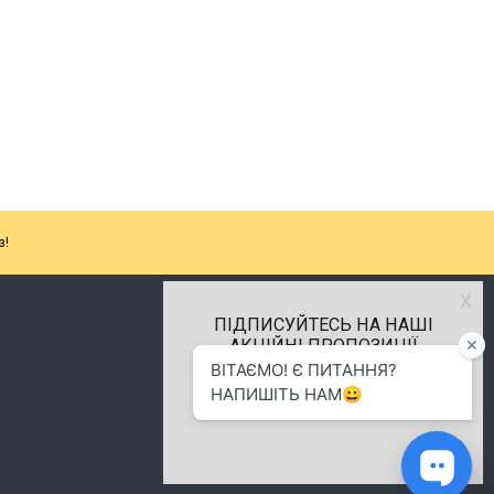
з!
х
ПІДПИСУЙТЕСЬ НА НАШІ
АКЦІЙНІ ПРОПОЗИЦІЇ
м.Хмельницький
(096) 484-01-01
info.alenkaplus@gmail.com
Alenka Plus © 2014- 2026