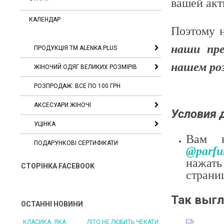
вашей акт
КАЛЕНДАР
Поэтому н
наши пр
ПРОДУКЦІЯ ТМ ALENKA PLUS
нашем роз
ЖІНОЧИЙ ОДЯГ ВЕЛИКИХ РОЗМІРІВ
РОЗПРОДАЖ: ВСЕ ПО 100 ГРН
АКСЕСУАРИ ЖІНОЧІ
Условия 
УЦІНКА
Вам н
ПОДАРУНКОВІ СЕРТИФІКАТИ
@parf
нажать
СТОРІНКА FACEBOOK
страни
Так выгл
ОСТАННІ НОВИНИ
ЛІТО НЕ ЛЮБИТЬ ЧЕКАТИ: БУДЬТЕ ГОТОВІ ДО
ЛІТО, ЯКЕ ПОСТІЙНО