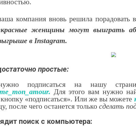
ивностью.
аша компания вновь решила порадовать в
екрасные женщины могут выиграть а
ыгрыше в Instagram.
достаточно простые:
ужно подписаться на нашу страни
ume_mon_amour.
Для этого вам нужно най
 кнопку «подписаться». Или же вы можете
цу, после чего останется только
сделать по
ядит поиск с компьютера:
 ДИВУЄ: ЯК ОДЯГАТИСЯ,
КУПАЛЬНИК ІЗ НАКИДКОЮ ЧИ КУПАЛЬНИК ЗІ
ЛЬ