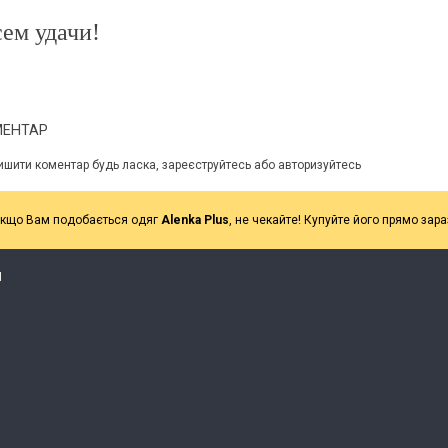
ем удачи!
МЕНТАР
ишити коментар будь ласка, зареєструйтесь або авторизуйтесь
кщо Вам подобається одяг
Alenka Plus
, не чекайте! Купуйте його прямо зара
Я